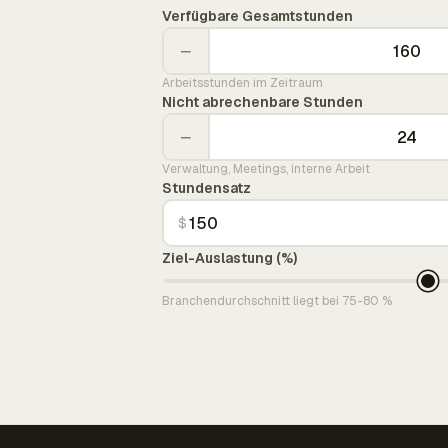
Verfügbare Gesamtstunden
−
Arbeitsstunden im Zeitraum
Nicht abrechenbare Stunden
−
Verwaltung, Meetings, interne Arbeit
Stundensatz
$
Ziel-Auslastung (%)
Branchendurchschnitt liegt bei 75-80 %