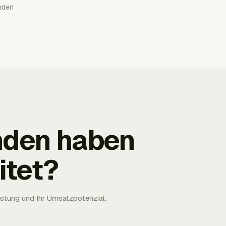
nden
nden haben
itet?
astung und Ihr Umsatzpotenzial.