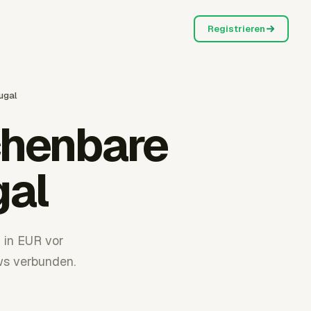
Registrieren
ugal
chenbare
gal
 in EUR vor
ws verbunden.