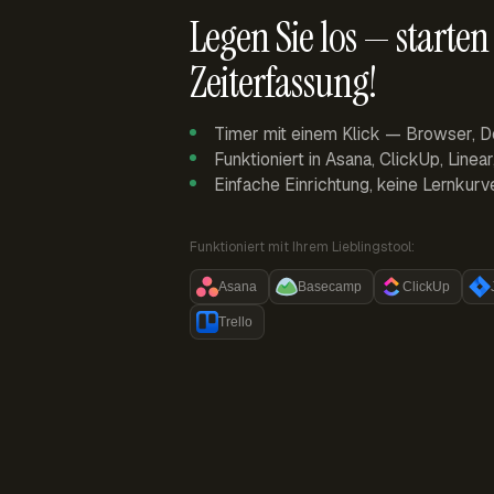
Legen Sie los — starten 
Zeiterfassung!
Timer mit einem Klick — Browser, D
Funktioniert in Asana, ClickUp, Linea
Einfache Einrichtung, keine Lernkurv
Funktioniert mit Ihrem Lieblingstool:
Asana
Basecamp
ClickUp
Trello