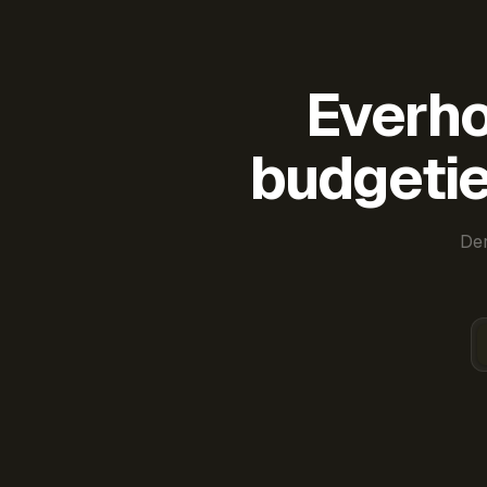
Everho
budgetie
Der