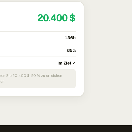
20.400 $
136h
85%
Im Ziel ✓
nen Sie 20.400 $. 80 % zu erreichen
en.