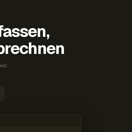
fassen,
abrechnen
est.