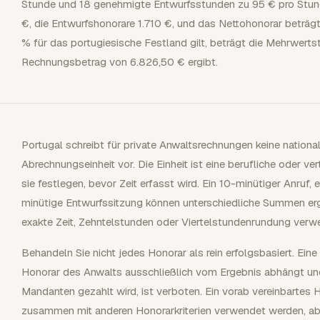
Stunde und 18 genehmigte Entwurfsstunden zu 95 € pro Stund
€, die Entwurfshonorare 1.710 €, und das Nettohonorar beträ
% für das portugiesische Festland gilt, beträgt die Mehrwerts
Rechnungsbetrag von 6.826,50 € ergibt.
Portugal schreibt für private Anwaltsrechnungen keine nation
Abrechnungseinheit vor. Die Einheit ist eine berufliche oder ve
sie festlegen, bevor Zeit erfasst wird. Ein 10-minütiger Anruf
minütige Entwurfssitzung können unterschiedliche Summen erg
exakte Zeit, Zehntelstunden oder Viertelstundenrundung verw
Behandeln Sie nicht jedes Honorar als rein erfolgsbasiert. Eine
Honorar des Anwalts ausschließlich vom Ergebnis abhängt und
Mandanten gezahlt wird, ist verboten. Ein vorab vereinbartes 
zusammen mit anderen Honorarkriterien verwendet werden, ab