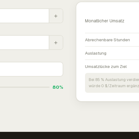
+
Monatlicher Umsatz
Abrechenbare Stunden
+
Auslastung
Umsatzlücke zum Ziel
Bei 85 % Auslastung verdie
würde 0 $/Zeitraum ergänz
80%