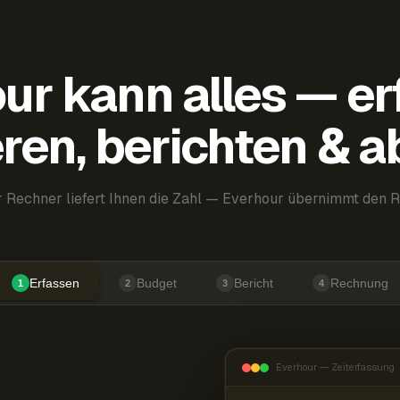
ur kann alles — er
ren, berichten & 
 Rechner liefert Ihnen die Zahl — Everhour übernimmt den R
Erfassen
Budget
Bericht
Rechnung
1
2
3
4
Everhour — Zeiterfassung