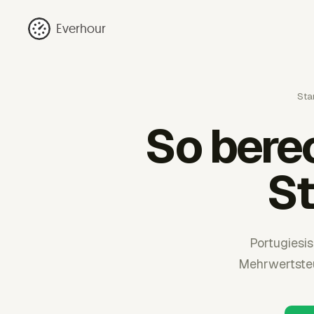
Everhour
Star
So bere
St
Portugiesi
Mehrwertsteu