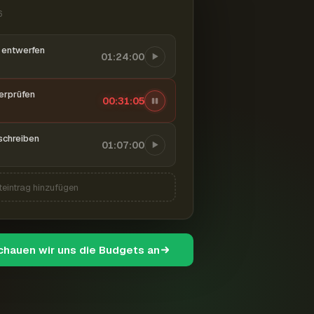
6
entwerfen
01:24:00
berprüfen
00:31:06
schreiben
01:07:00
teintrag hinzufügen
schauen wir uns die Budgets an