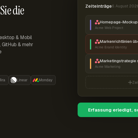
Sie die
Zeiteinträge
6. August 202
Homepage-Mockup 
Acme Web Project
esktop & Mobil
Markenrichtlinien ü
r, GitHub & mehr
Acme Brand Identity
e
Marketingstrategie 
Acme Marketing
Jira
Linear
Monday
Zei
Erfassung erledigt, 