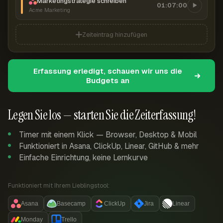
Marketingstrategie schreiben
01:07:00
Acme Marketing
Zeiteintrag hinzufügen
Erfassung erledigt, schauen wir uns die
Budgets an
Legen Sie los — starten Sie die Zeiterfassung!
Timer mit einem Klick — Browser, Desktop & Mobil
Funktioniert in Asana, ClickUp, Linear, GitHub & mehr
Einfache Einrichtung, keine Lernkurve
Funktioniert mit Ihrem Lieblingstool:
Asana
Basecamp
ClickUp
Jira
Linear
Monday
Trello