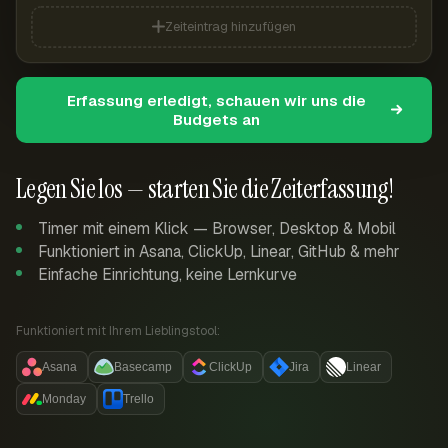
Zeiteintrag hinzufügen
Erfassung erledigt, schauen wir uns die
Budgets an
Legen Sie los — starten Sie die Zeiterfassung!
Timer mit einem Klick — Browser, Desktop & Mobil
Funktioniert in Asana, ClickUp, Linear, GitHub & mehr
Einfache Einrichtung, keine Lernkurve
Funktioniert mit Ihrem Lieblingstool:
Asana
Basecamp
ClickUp
Jira
Linear
Monday
Trello