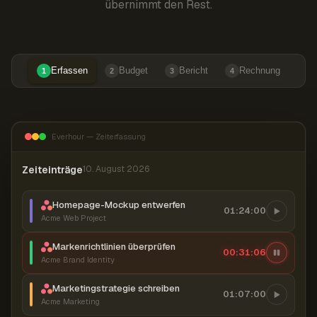
übernimmt den Rest.
Erfassen
Budget
Bericht
Rechnung
1
2
3
4
Everhour — Zeiterfassung
Zeiteinträge
10. August 2026
Homepage-Mockup entwerfen
01:24:00
Acme Web Project
Markenrichtlinien überprüfen
00:31:07
Acme Brand Identity
Marketingstrategie schreiben
01:07:00
Acme Marketing