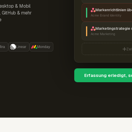
esktop & Mobil
Markenrichtlinien ü
r, GitHub & mehr
Acme Brand Identity
e
Marketingstrategie 
Acme Marketing
Jira
Linear
Monday
Zei
Erfassung erledigt, 