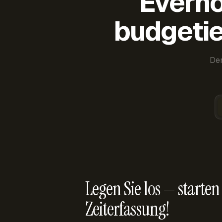
Everho
budgetie
Der
Legen Sie los — starten 
Zeiterfassung!