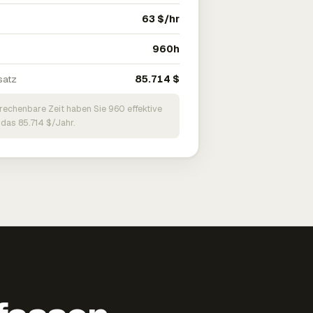
63 $/hr
960h
satz
85.714 $
brechenbare Zeit haben Sie 960 effektive
 das 85.714 $/Jahr.