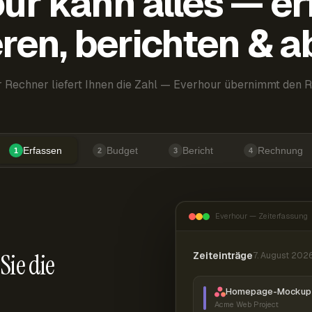
ur kann alles — er
ren, berichten & 
 Rechner liefert Ihnen die Zahl — Everhour übernimmt den R
Erfassen
Budget
Bericht
Rechnung
1
2
3
4
Everhour — Zeiterfassung
Sie die
Zeiteinträge
7. August 202
Homepage-Mockup 
Acme Web Project