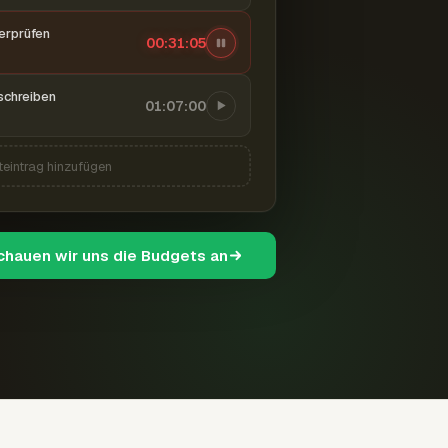
berprüfen
00:31:06
schreiben
01:07:00
teintrag hinzufügen
schauen wir uns die Budgets an