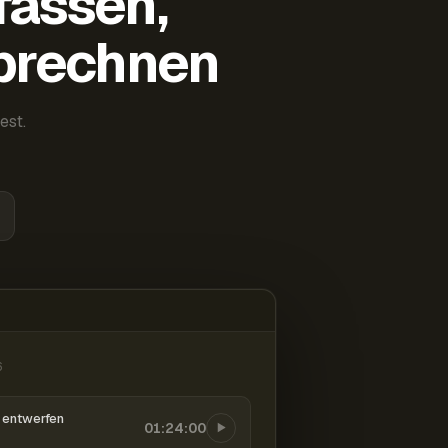
fassen,
abrechnen
est.
6
entwerfen
01:24:00