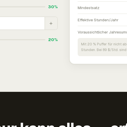
30%
Mindestsatz
Effektive Stunden/Jahr
+
Voraussichtlicher Jahresum
20%
Mit 20 % Puffer für nicht a
Stunden. Bei 89 $/Std. sind