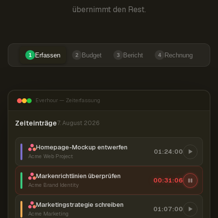
übernimmt den Rest.
Erfassen
Budget
Bericht
Rechnung
1
2
3
4
Everhour — Zeiterfassung
Zeiteinträge
7. August 2026
Homepage-Mockup entwerfen
01:24:00
Acme Web Project
Markenrichtlinien überprüfen
00:31:07
Acme Brand Identity
Marketingstrategie schreiben
01:07:00
Acme Marketing