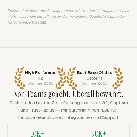
Dieser Inhalt dient nur der allgemeinen Information, ist möglicherweise
nicht vollständig aktuell und wird ohne jegliche Gewährleistung oder
Haftung bereitgestellt.
High Performer
Best Ease Of Use
G2
Capterra
Sommer 2026
Sommer 2026
Von Teams geliebt. Überall bewährt.
Zählt zu den besten Zeiterfassungstools bei G2, Capterra
und TrustRadius — mit durchgängigem Lob für
Benutzerfreundlichkeit, Integrationen und Support.
10K+
90K+