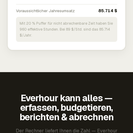
Voraussichtlicher Jahresumsatz
85.714 $
Mit 20 % Puffer für nicht abrechenbare Zeit haben Sie
960 effektive Stunden. Bei 89 $/Std. sind das 85.714
$/Jahr.
Everhour kann alles —
erfassen, budgetieren,
berichten & abrechnen
Der Rechner liefert Ihnen die Zahl — Everhour