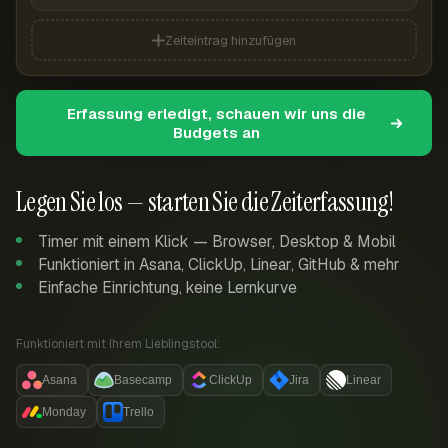
Zeiteintrag hinzufügen
Erfassung erledigt, schauen wir uns die
Budgets an
Legen Sie los — starten Sie die Zeiterfassung!
Timer mit einem Klick — Browser, Desktop & Mobil
Funktioniert in Asana, ClickUp, Linear, GitHub & mehr
Einfache Einrichtung, keine Lernkurve
Funktioniert mit Ihrem Lieblingstool:
Asana
Basecamp
ClickUp
Jira
Linear
Monday
Trello