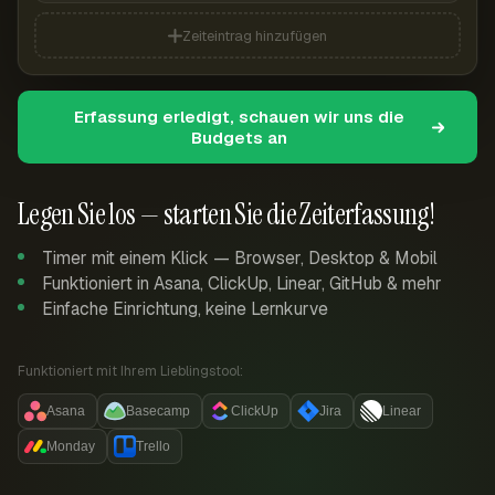
Zeiteintrag hinzufügen
Erfassung erledigt, schauen wir uns die
Budgets an
Legen Sie los — starten Sie die Zeiterfassung!
Timer mit einem Klick — Browser, Desktop & Mobil
Funktioniert in Asana, ClickUp, Linear, GitHub & mehr
Einfache Einrichtung, keine Lernkurve
Funktioniert mit Ihrem Lieblingstool:
Asana
Basecamp
ClickUp
Jira
Linear
Monday
Trello