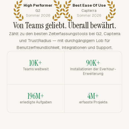
High Performer
Best Ease Of Use
G2
Capterra
Sommer 2026
Sommer 2026
Von Teams geliebt. Überall bewährt.
Zählt zu den besten Zeiterfassungstools bei G2, Capterra
und TrustRadius — mit durchgängigem Lob für
Benutzerfreundlichkeit, Integrationen und Support.
10K+
90K+
Teams weltweit
Installationen der Everhour-
Erweiterung
196M+
4M+
erledigte Aufgaben
erfasste Projekte