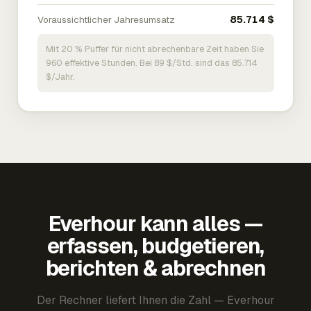
Voraussichtlicher Jahresumsatz
85.714 $
Mit 20 % Puffer für nicht abrechenbare Zeit haben Sie
960 effektive Stunden. Bei 89 $/Std. sind das 85.714
$/Jahr.
Everhour kann alles —
erfassen, budgetieren,
berichten & abrechnen
Der Rechner liefert Ihnen die Zahl — Everhour