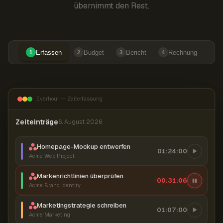
übernimmt den Rest.
Erfassen
Budget
Bericht
Rechnung
1
2
3
4
Everhour — Zeiterfassung
Zeiteinträge
6. August 2026
Homepage-Mockup entwerfen
01:24:00
Acme Web Project
Markenrichtlinien überprüfen
00:31:07
Acme Brand Identity
Marketingstrategie schreiben
01:07:00
Acme Marketing