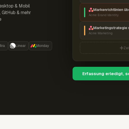
esktop & Mobil
Markenrichtlinien ü
r, GitHub & mehr
Acme Brand Identity
e
Marketingstrategie 
Acme Marketing
Jira
Linear
Monday
Zei
Erfassung erledigt, 