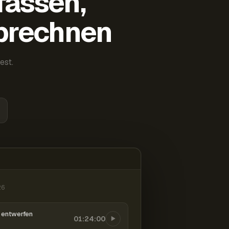
fassen,
abrechnen
est.
26
entwerfen
01:24:00