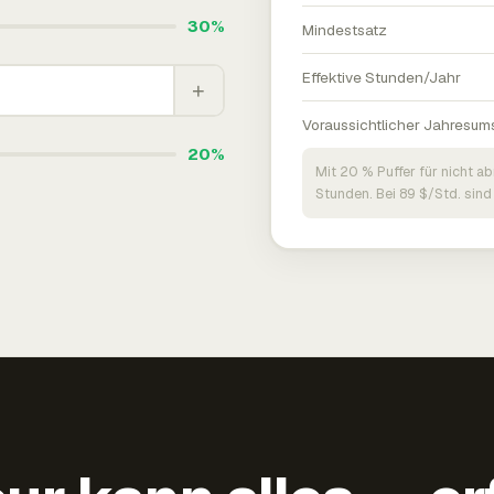
30%
Mindestsatz
Effektive Stunden/Jahr
+
Voraussichtlicher Jahresum
20%
Mit 20 % Puffer für nicht a
Stunden. Bei 89 $/Std. sind