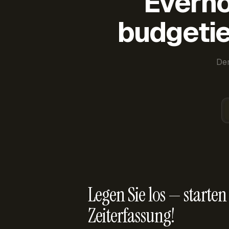
Everho
budgetie
Der
Legen Sie los — starten 
Zeiterfassung!