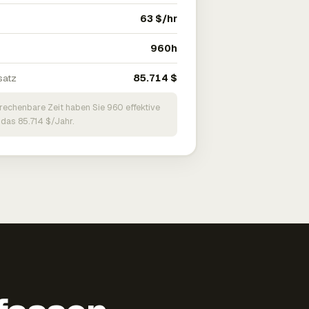
63 $/hr
960h
satz
85.714 $
brechenbare Zeit haben Sie 960 effektive
 das 85.714 $/Jahr.