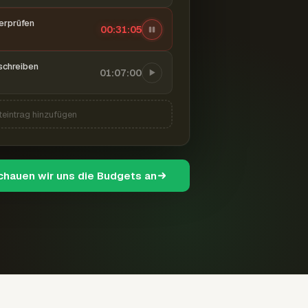
berprüfen
00:31:06
schreiben
01:07:00
teintrag hinzufügen
schauen wir uns die Budgets an