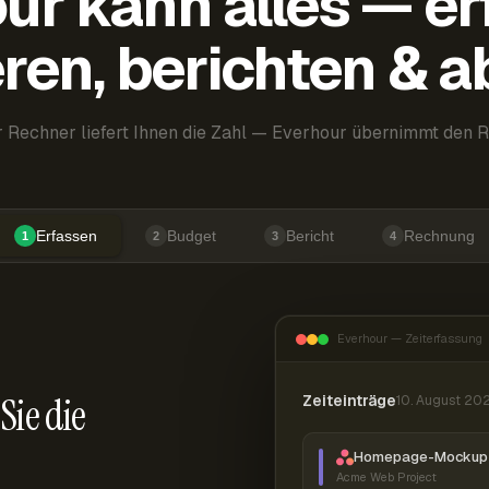
ur kann alles — er
ren, berichten & 
 Rechner liefert Ihnen die Zahl — Everhour übernimmt den R
Erfassen
Budget
Bericht
Rechnung
1
2
3
4
Everhour — Zeiterfassung
Sie die
Zeiteinträge
10. August 20
Homepage-Mockup 
Acme Web Project