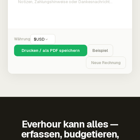
Währung
$
USD
Drucken / als PDF speichern
Beispiel
Neue Rechnung
Everhour kann alles —
erfassen, budgetieren,