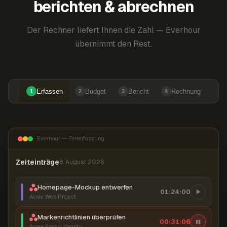
berichten & abrechnen
Der Rechner liefert Ihnen die Zahl — Everhour
übernimmt den Rest.
Erfassen
Budget
Bericht
Rechnung
1
2
3
4
Everhour — Zeiterfassung
Zeiteinträge
8. August 2026
Homepage-Mockup entwerfen
01:24:00
Acme Web Project
Markenrichtlinien überprüfen
00:31:07
Acme Brand Identity