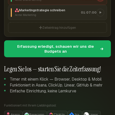
Marketingstrategie schreiben
01:07:00
Acme Marketing
Zeiteintrag hinzufügen
Erfassung erledigt, schauen wir uns die
Budgets an
Legen Sie los — starten Sie die Zeiterfassung!
Timer mit einem Klick — Browser, Desktop & Mobil
Funktioniert in Asana, ClickUp, Linear, GitHub & mehr
Einfache Einrichtung, keine Lernkurve
Funktioniert mit Ihrem Lieblingstool:
Asana
Basecamp
ClickUp
Jira
Linear