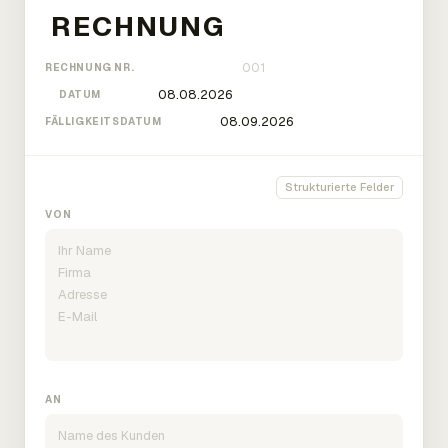
RECHNUNG NR.
DATUM
FÄLLIGKEITSDATUM
Strukturierte Felder
VON
AN