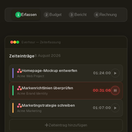
Erfassen
Budget
Bericht
Rechnung
1
2
3
4
Everhour — Zeiterfassung
Zeiteinträge
8. August 2026
Homepage-Mockup entwerfen
01:24:00
Acme Web Project
Markenrichtlinien überprüfen
00:31:07
Acme Brand Identity
Marketingstrategie schreiben
01:07:00
Acme Marketing
Zeiteintrag hinzufügen