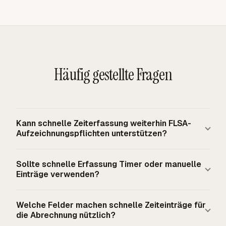
Häufig gestellte Fragen
Kann schnelle Zeiterfassung weiterhin FLSA-
Aufzeichnungspflichten unterstützen?
Ja. Das FLSA verlangt von erfassten Arbeitgebern,
Sollte schnelle Erfassung Timer oder manuelle
genaue Aufzeichnungen für nicht freigestellte
Einträge verwenden?
Arbeitnehmer zu führen, verlangt aber kein bestimmtes
Zeiterfassungssystem. Eine schnelle App kann
Timer funktionieren am besten für aktive Projektarbeit,
Welche Felder machen schnelle Zeiteinträge für
funktionieren, wenn sie die an jedem Arbeitstag
weil sie Zeit erfassen, während sie anfällt. Manuelle
die Abrechnung nützlich?
geleisteten Stunden und die insgesamt in jeder
Einträge funktionieren für Korrekturen, Offline-Arbeit oder