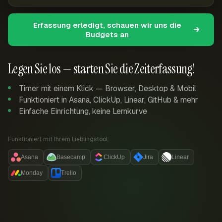
Erfassung erledigt, schauen wir uns die
Budgets an
Legen Sie los — starten Sie die Zeiterfassung!
Timer mit einem Klick — Browser, Desktop & Mobil
Funktioniert in Asana, ClickUp, Linear, GitHub & mehr
Einfache Einrichtung, keine Lernkurve
Funktioniert mit Ihrem Lieblingstool:
Asana
Basecamp
ClickUp
Jira
Linear
Monday
Trello