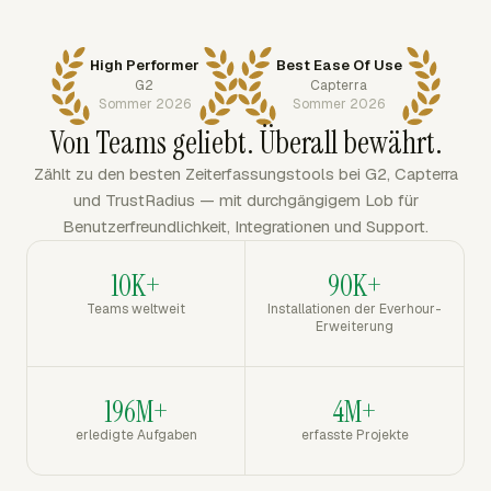
High Performer
Best Ease Of Use
G2
Capterra
Sommer 2026
Sommer 2026
Von Teams geliebt. Überall bewährt.
Zählt zu den besten Zeiterfassungstools bei G2, Capterra
und TrustRadius — mit durchgängigem Lob für
Benutzerfreundlichkeit, Integrationen und Support.
10K+
90K+
Teams weltweit
Installationen der Everhour-
Erweiterung
196M+
4M+
erledigte Aufgaben
erfasste Projekte