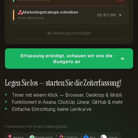
Marketingstrategie schreiben
01:07:00
Acme Marketing
Zeiteintrag hinzufügen
Erfassung erledigt, schauen wir uns die
Budgets an
Legen Sie los — starten Sie die Zeiterfassung!
Timer mit einem Klick — Browser, Desktop & Mobil
Funktioniert in Asana, ClickUp, Linear, GitHub & mehr
Einfache Einrichtung, keine Lernkurve
Funktioniert mit Ihrem Lieblingstool:
Asana
Basecamp
ClickUp
Jira
Linear