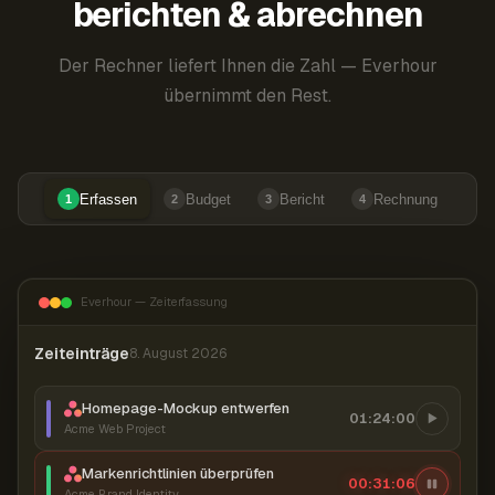
berichten & abrechnen
Der Rechner liefert Ihnen die Zahl — Everhour
übernimmt den Rest.
Erfassen
Budget
Bericht
Rechnung
1
2
3
4
Everhour — Zeiterfassung
Zeiteinträge
8. August 2026
Homepage-Mockup entwerfen
01:24:00
Acme Web Project
Markenrichtlinien überprüfen
00:31:07
Acme Brand Identity