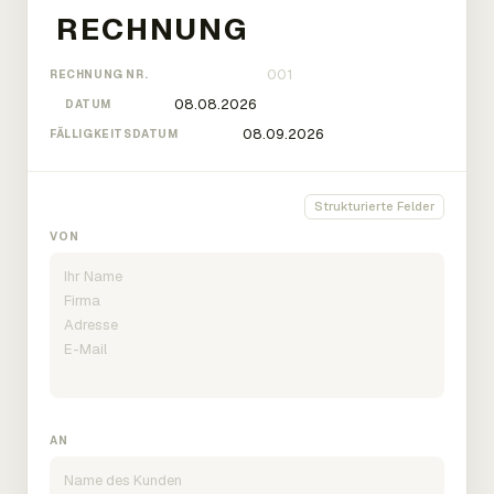
RECHNUNG NR.
DATUM
FÄLLIGKEITSDATUM
Strukturierte Felder
VON
AN