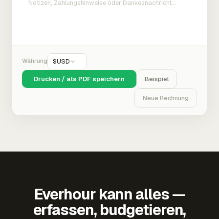
Währung
$
USD
Drucken / als PDF speichern
Beispiel
Neue Rechnung
Everhour kann alles —
erfassen, budgetieren,