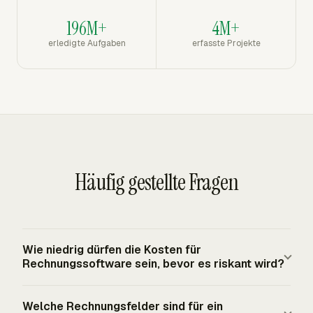
196M+
4M+
erledigte Aufgaben
erfasste Projekte
Häufig gestellte Fragen
Wie niedrig dürfen die Kosten für
Rechnungssoftware sein, bevor es riskant wird?
Ein niedriger Preis wird riskant, sobald das Tool
Welche Rechnungsfelder sind für ein
ausgestellte Rechnungen nicht speichern,