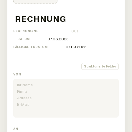
RECHNUNG NR.
DATUM
FÄLLIGKEITSDATUM
Strukturierte Felder
VON
AN