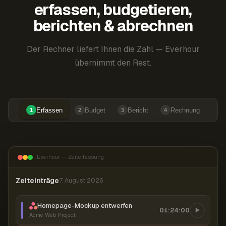
erfassen, budgetieren,
berichten & abrechnen
Der Rechner liefert Ihnen die Zahl — Everhour
übernimmt den Rest.
Erfassen
Budget
Bericht
Rechnung
1
2
3
4
Everhour — Zeiterfassung
Zeiteinträge
7. August 2026
Homepage-Mockup entwerfen
01:24:00
Acme Web Project