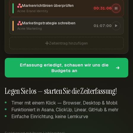
Markenrichtlinien überprüfen
00:31:07
Acme Brand Identity
Marketingstrategie schreiben
01:07:00
Acme Marketing
Zeiteintrag hinzufügen
Erfassung erledigt, schauen wir uns die
Budgets an
Legen Sie los — starten Sie die Zeiterfassung!
Timer mit einem Klick — Browser, Desktop & Mobil
Funktioniert in Asana, ClickUp, Linear, GitHub & mehr
Einfache Einrichtung, keine Lernkurve