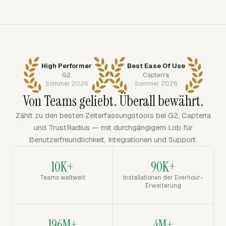
High Performer
Best Ease Of Use
G2
Capterra
Sommer 2026
Sommer 2026
Von Teams geliebt. Überall bewährt.
Zählt zu den besten Zeiterfassungstools bei G2, Capterra
und TrustRadius — mit durchgängigem Lob für
Benutzerfreundlichkeit, Integrationen und Support.
10K+
90K+
Teams weltweit
Installationen der Everhour-
Erweiterung
196M+
4M+