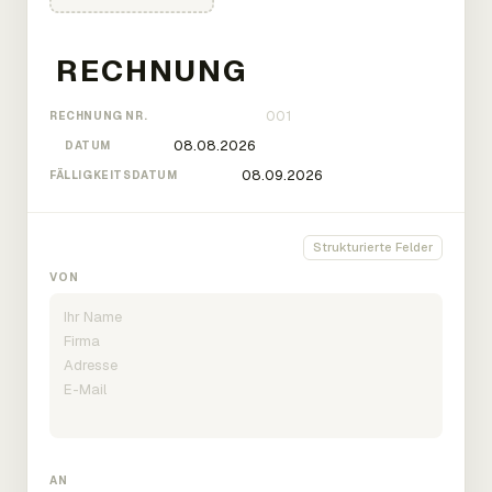
RECHNUNG NR.
DATUM
FÄLLIGKEITSDATUM
Strukturierte Felder
VON
AN