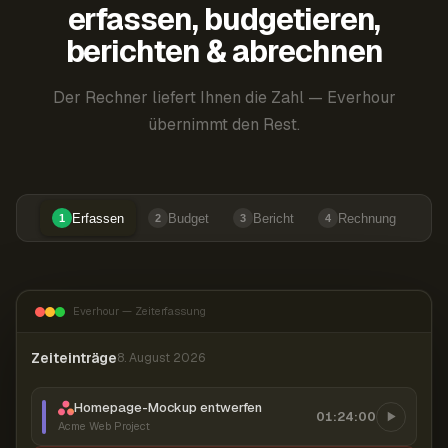
erfassen, budgetieren,
berichten & abrechnen
Der Rechner liefert Ihnen die Zahl — Everhour
übernimmt den Rest.
Erfassen
Budget
Bericht
Rechnung
1
2
3
4
Everhour — Zeiterfassung
Zeiteinträge
8. August 2026
Homepage-Mockup entwerfen
01:24:00
Acme Web Project