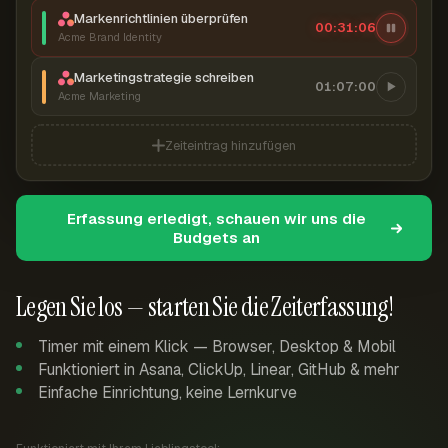
Markenrichtlinien überprüfen
00:31:07
Acme Brand Identity
Marketingstrategie schreiben
01:07:00
Acme Marketing
Zeiteintrag hinzufügen
Erfassung erledigt, schauen wir uns die
Budgets an
Legen Sie los — starten Sie die Zeiterfassung!
Timer mit einem Klick — Browser, Desktop & Mobil
Funktioniert in Asana, ClickUp, Linear, GitHub & mehr
Einfache Einrichtung, keine Lernkurve