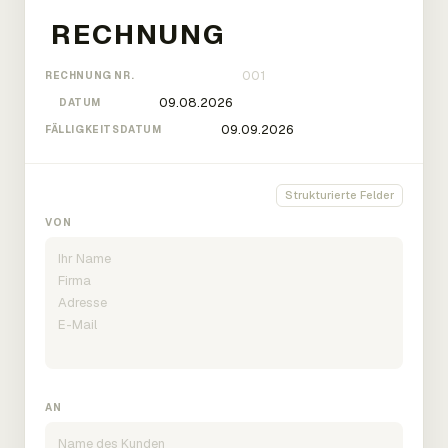
RECHNUNG NR.
DATUM
FÄLLIGKEITSDATUM
Strukturierte Felder
VON
AN