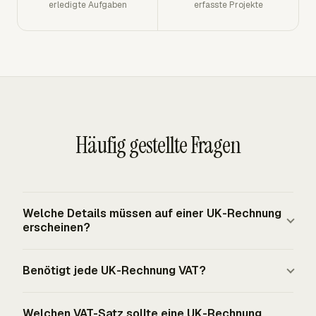
erledigte Aufgaben
erfasste Projekte
Häufig gestellte Fragen
Welche Details müssen auf einer UK-Rechnung
erscheinen?
Eine UK-Rechnung muss eine eindeutige
Benötigt jede UK-Rechnung VAT?
Rechnungsnummer, Lieferantenname, Adresse und
Kontaktinformationen, Name und Adresse des
Nur VAT-registrierte Unternehmen stellen VAT-
Kundenunternehmens, eine klare Beschreibung,
Welchen VAT-Satz sollte eine UK-Rechnung