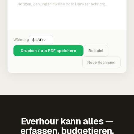
Währung
$
USD
Drucken / als PDF speichern
Beispiel
Neue Rechnung
Everhour kann alles —
erfassen, budgetieren,