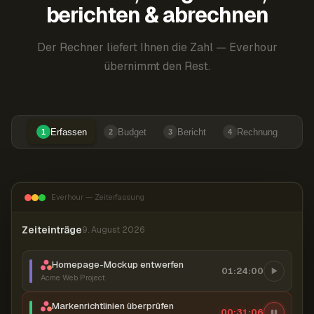
berichten & abrechnen
Der Rechner liefert Ihnen die Zahl — Everhour
übernimmt den Rest.
Erfassen
Budget
Bericht
Rechnung
1
2
3
4
Everhour — Zeiterfassung
Zeiteinträge
9. August 2026
Homepage-Mockup entwerfen
01:24:00
Acme Web Project
Markenrichtlinien überprüfen
00:31:07