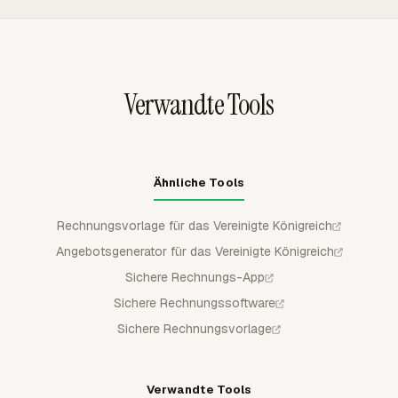
Projekt, Mitglied oder benutzerdefiniertem Aufgabensatz
und abrechenbaren Ausgaben, während nicht
abrechnen.
abrechenbare Arbeit ausgeschlossen wird, und lässt
Rechnungsdaten anschließend nach Projekt, Aufgabe,
Person, Datum oder einer anderen verfügbaren
Verwandte Tools
Aufschlüsselung gruppieren.
Ähnliche Tools
Rechnungsvorlage für das Vereinigte Königreich
Angebotsgenerator für das Vereinigte Königreich
Sichere Rechnungs-App
Sichere Rechnungssoftware
Sichere Rechnungsvorlage
Verwandte Tools