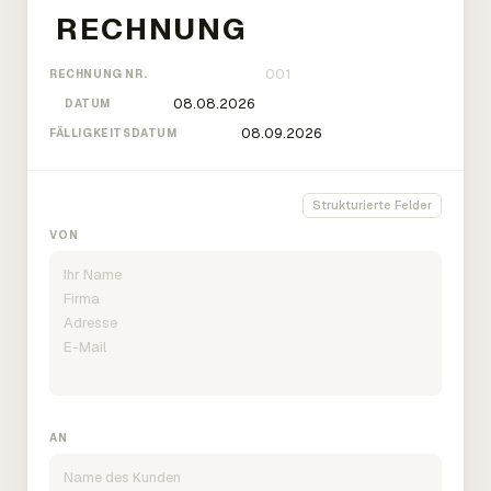
RECHNUNG NR.
DATUM
FÄLLIGKEITSDATUM
Strukturierte Felder
VON
AN