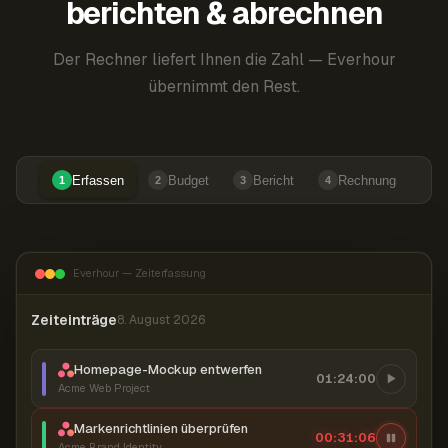
berichten & abrechnen
Der Rechner liefert Ihnen die Zahl — Everhour
übernimmt den Rest.
Erfassen
Budget
Bericht
Rechnung
1
2
3
4
Everhour — Zeiterfassung
Zeiteinträge
8. August 2026
Homepage-Mockup entwerfen
01:24:00
Acme Web Project
Markenrichtlinien überprüfen
00:31:07
Acme Brand Identity