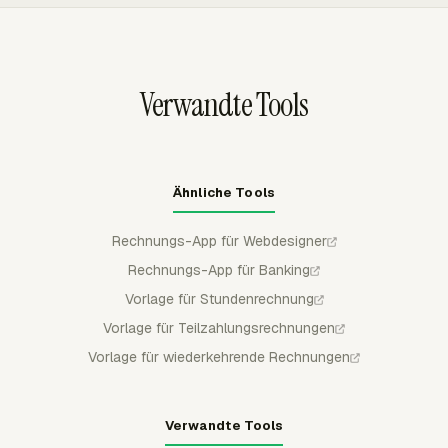
abrechenbaren Ausgaben, schließt nicht abrechenbare
Arbeit aus und kann Rechnungszeilen nach Projekt,
Aufgabe, Person, Datum oder einer anderen verfügbaren
Aufschlüsselung gruppieren.
Verwandte Tools
Ähnliche Tools
Rechnungs-App für Webdesigner
Rechnungs-App für Banking
Vorlage für Stundenrechnung
Vorlage für Teilzahlungsrechnungen
Vorlage für wiederkehrende Rechnungen
Verwandte Tools