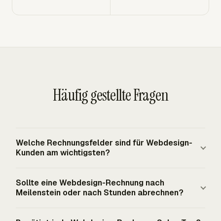
Häufig gestellte Fragen
Welche Rechnungsfelder sind für Webdesign-
Kunden am wichtigsten?
Eine Webdesign-Rechnung sollte den Projekttitel,
Sollte eine Webdesign-Rechnung nach
Designer- oder Unternehmensdaten, Kundendaten,
Meilenstein oder nach Stunden abrechnen?
Rechnungsnummer, Ausstellungsdatum,
Fälligkeitsdatum, Positionen, Zwischensumme,
Der Vertrag sollte das Abrechnungsmodell bestimmen.