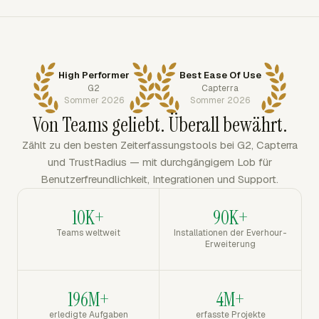
High Performer
Best Ease Of Use
G2
Capterra
Sommer 2026
Sommer 2026
Von Teams geliebt. Überall bewährt.
Zählt zu den besten Zeiterfassungstools bei G2, Capterra
und TrustRadius — mit durchgängigem Lob für
Benutzerfreundlichkeit, Integrationen und Support.
10K+
90K+
Teams weltweit
Installationen der Everhour-
Erweiterung
196M+
4M+
erledigte Aufgaben
erfasste Projekte