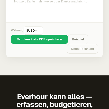
Währung
$
USD
Drucken / als PDF speichern
Beispiel
Neue Rechnung
Everhour kann alles —
erfassen, budgetieren,