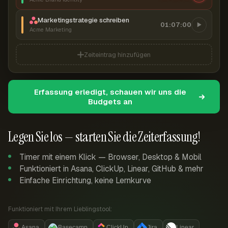
Marketingstrategie schreiben
01:07:00
Acme Marketing
Zeiteintrag hinzufügen
Erfassung erledigt, schauen wir uns die
Budgets an
Legen Sie los — starten Sie die Zeiterfassung!
Timer mit einem Klick — Browser, Desktop & Mobil
Funktioniert in Asana, ClickUp, Linear, GitHub & mehr
Einfache Einrichtung, keine Lernkurve
Funktioniert mit Ihrem Lieblingstool:
Asana
Basecamp
ClickUp
Jira
Linear