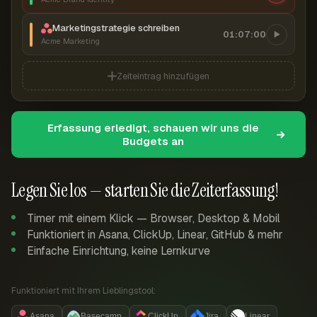
Marketingstrategie schreiben
01:07:00
Acme Marketing
Zeiteintrag hinzufügen
Erfassung erledigt, schauen wir uns die
Budgets an
Legen Sie los — starten Sie die Zeiterfassung!
Timer mit einem Klick — Browser, Desktop & Mobil
Funktioniert in Asana, ClickUp, Linear, GitHub & mehr
Einfache Einrichtung, keine Lernkurve
Funktioniert mit Ihrem Lieblingstool:
Asana
Basecamp
ClickUp
Jira
Linear