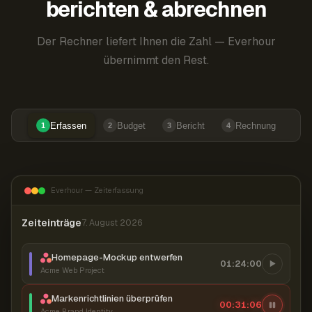
berichten & abrechnen
Der Rechner liefert Ihnen die Zahl — Everhour
übernimmt den Rest.
Erfassen
Budget
Bericht
Rechnung
1
2
3
4
Everhour — Zeiterfassung
Zeiteinträge
7. August 2026
Homepage-Mockup entwerfen
01:24:00
Acme Web Project
Markenrichtlinien überprüfen
00:31:07
Acme Brand Identity