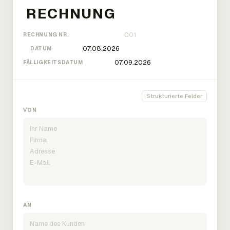
RECHNUNG NR.
DATUM
FÄLLIGKEITSDATUM
Strukturierte Felder
VON
AN