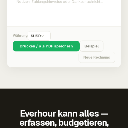
Währung
$
USD
Drucken / als PDF speichern
Beispiel
Neue Rechnung
Everhour kann alles —
erfassen, budgetieren,