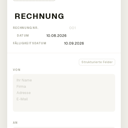
RECHNUNG NR.
DATUM
FÄLLIGKEITSDATUM
Strukturierte Felder
VON
AN