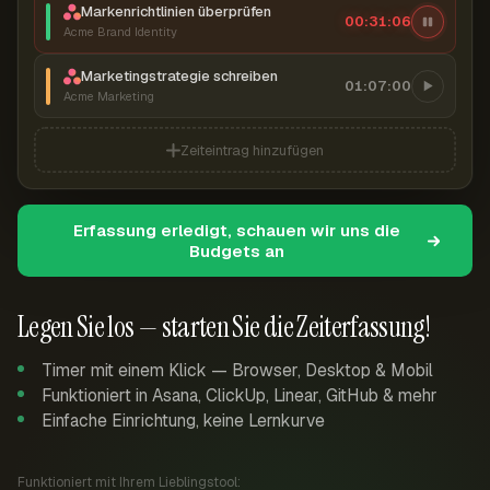
Markenrichtlinien überprüfen
00:31:07
Acme Brand Identity
Marketingstrategie schreiben
01:07:00
Acme Marketing
Zeiteintrag hinzufügen
Erfassung erledigt, schauen wir uns die
Budgets an
Legen Sie los — starten Sie die Zeiterfassung!
Timer mit einem Klick — Browser, Desktop & Mobil
Funktioniert in Asana, ClickUp, Linear, GitHub & mehr
Einfache Einrichtung, keine Lernkurve
Funktioniert mit Ihrem Lieblingstool: