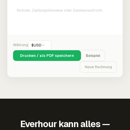
Währung
$
USD
Drucken / als PDF speichern
Beispiel
Neue Rechnung
Everhour kann alles —