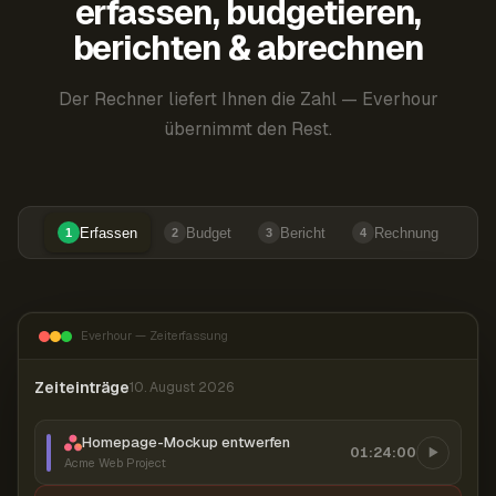
erfassen, budgetieren,
berichten & abrechnen
Der Rechner liefert Ihnen die Zahl — Everhour
übernimmt den Rest.
Erfassen
Budget
Bericht
Rechnung
1
2
3
4
Everhour — Zeiterfassung
Zeiteinträge
10. August 2026
Homepage-Mockup entwerfen
01:24:00
Acme Web Project