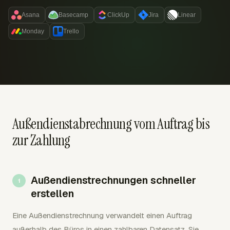
Asana
Basecamp
ClickUp
Jira
Linear
Monday
Trello
Außendienstabrechnung vom Auftrag bis
zur Zahlung
Außendienstrechnungen schneller
erstellen
Eine Außendienstrechnung verwandelt einen Auftrag
außerhalb des Büros in einen zahlbaren Datensatz. Sie