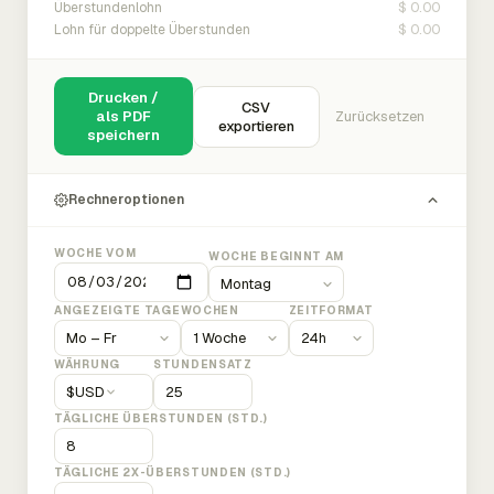
$ 0.00
Überstundenlohn
$ 0.00
Lohn für doppelte Überstunden
Drucken /
CSV
als PDF
Zurücksetzen
exportieren
speichern
Rechneroptionen
WOCHE VOM
WOCHE BEGINNT AM
ANGEZEIGTE TAGE
WOCHEN
ZEITFORMAT
WÄHRUNG
STUNDENSATZ
$
USD
TÄGLICHE ÜBERSTUNDEN (STD.)
TÄGLICHE 2X-ÜBERSTUNDEN (STD.)