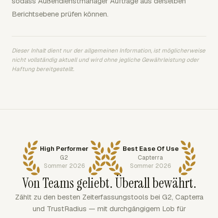
sodass Außendienstmanager Aufträge aus derselben
Berichtsebene prüfen können.
Dieser Inhalt dient nur der allgemeinen Information, ist möglicherweise
nicht vollständig aktuell und wird ohne jegliche Gewährleistung oder
Haftung bereitgestellt.
High Performer
Best Ease Of Use
G2
Capterra
Sommer 2026
Sommer 2026
Von Teams geliebt. Überall bewährt.
Zählt zu den besten Zeiterfassungstools bei G2, Capterra
und TrustRadius — mit durchgängigem Lob für