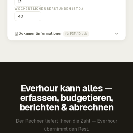
WÖCHENTLICHE ÜBERSTUNDEN (STD.)
Dokumentinformationen
für PDF / Druck
Everhour kann alles —
erfassen, budgetieren,
berichten & abrechnen
Der Rechner liefert Ihnen die Zahl — Everhour
übernimmt den Rest.