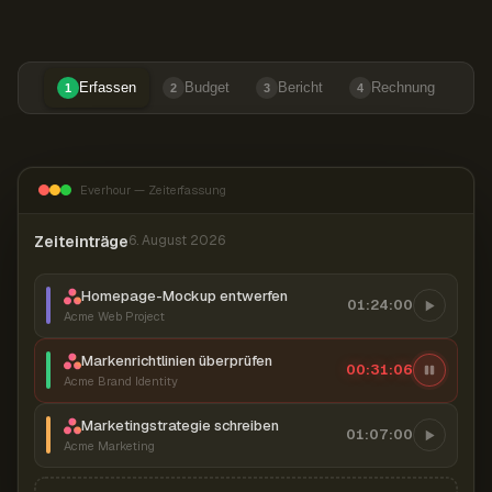
Erfassen
Budget
Bericht
Rechnung
1
2
3
4
Everhour — Zeiterfassung
Zeiteinträge
6. August 2026
Homepage-Mockup entwerfen
01:24:00
Acme Web Project
Markenrichtlinien überprüfen
00:31:07
Acme Brand Identity
Marketingstrategie schreiben
01:07:00
Acme Marketing