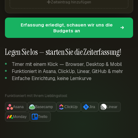
Zeiteintrag hinzufügen
Erfassung erledigt, schauen wir uns die
Budgets an
Legen Sie los — starten Sie die Zeiterfassung!
Timer mit einem Klick — Browser, Desktop & Mobil
Funktioniert in Asana, ClickUp, Linear, GitHub & mehr
Einfache Einrichtung, keine Lernkurve
Funktioniert mit Ihrem Lieblingstool:
Asana
Basecamp
ClickUp
Jira
Linear
Monday
Trello