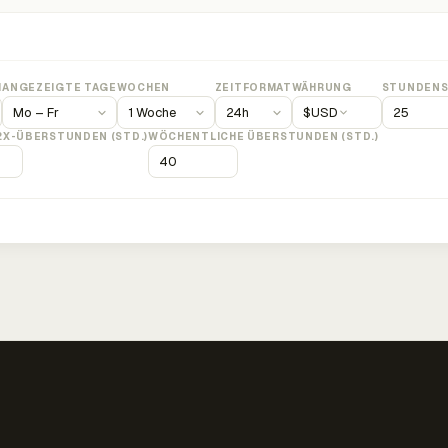
M
ANGEZEIGTE TAGE
WOCHEN
ZEITFORMAT
WÄHRUNG
STUNDENS
$
USD
2X-ÜBERSTUNDEN (STD.)
WÖCHENTLICHE ÜBERSTUNDEN (STD.)