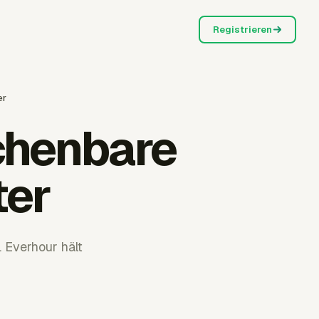
Registrieren
er
chenbare
ter
. Everhour hält