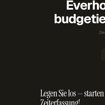
Everho
budgetie
Der
Legen Sie los — starten 
Zeiterfassung!