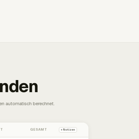
unden
en automatisch berechnet.
HT
GESAMT
+ Notizen