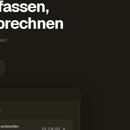
fassen,
abrechnen
est.
6
entwerfen
01:24:00