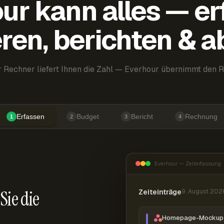
ur kann alles — er
ren, berichten & 
 Rechner liefert Ihnen die Zahl — Everhour übernimmt den R
Erfassen
Budget
Bericht
Rechnung
1
2
3
4
Everhour — Zeiterfassung
Sie die
Zeiteinträge
9. August 202
Homepage-Mockup 