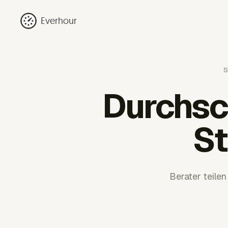
Everhour
S
Durchsc
St
Berater teilen