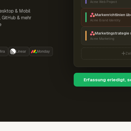
Acme Web Project
esktop & Mobil
Markenrichtlinien ü
r, GitHub & mehr
Acme Brand Identity
e
Marketingstrategie 
Acme Marketing
Jira
Linear
Monday
Zei
Erfassung erledigt, 