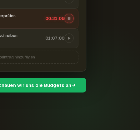
berprüfen
00:31:07
schreiben
01:07:00
teintrag hinzufügen
schauen wir uns die Budgets an