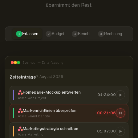
übernimmt den Rest.
Erfassen
Budget
Bericht
Rechnung
1
2
3
4
Everhour — Zeiterfassung
Zeiteinträge
7. August 2026
Homepage-Mockup entwerfen
01:24:00
Acme Web Project
Markenrichtlinien überprüfen
00:31:07
Acme Brand Identity
Marketingstrategie schreiben
01:07:00
Acme Marketing