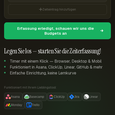
Zeiteintrag hinzufügen
Erfassung erledigt, schauen wir uns die
Budgets an
Legen Sie los — starten Sie die Zeiterfassung!
Timer mit einem Klick — Browser, Desktop & Mobil
Funktioniert in Asana, ClickUp, Linear, GitHub & mehr
Einfache Einrichtung, keine Lernkurve
Funktioniert mit Ihrem Lieblingstool:
Asana
Basecamp
ClickUp
Jira
Linear
Monday
Trello