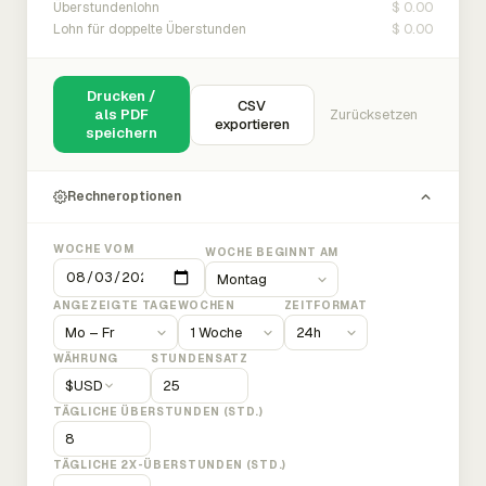
$ 0.00
Überstundenlohn
$ 0.00
Lohn für doppelte Überstunden
Drucken /
CSV
als PDF
Zurücksetzen
exportieren
speichern
Rechneroptionen
WOCHE VOM
WOCHE BEGINNT AM
ANGEZEIGTE TAGE
WOCHEN
ZEITFORMAT
WÄHRUNG
STUNDENSATZ
$
USD
TÄGLICHE ÜBERSTUNDEN (STD.)
TÄGLICHE 2X-ÜBERSTUNDEN (STD.)