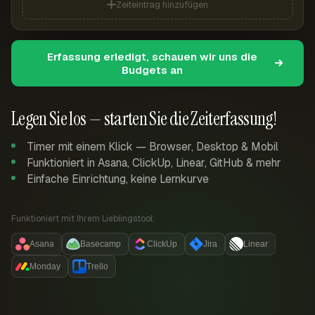
Zeiteintrag hinzufügen
Erfassung erledigt, schauen wir uns die
Budgets an
Legen Sie los — starten Sie die Zeiterfassung!
Timer mit einem Klick — Browser, Desktop & Mobil
Funktioniert in Asana, ClickUp, Linear, GitHub & mehr
Einfache Einrichtung, keine Lernkurve
Funktioniert mit Ihrem Lieblingstool:
Asana
Basecamp
ClickUp
Jira
Linear
Monday
Trello