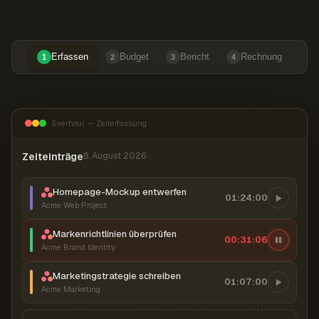
Erfassen
Budget
Bericht
Rechnung
1
2
3
4
Everhour — Zeiterfassung
Zeiteinträge
8. August 2026
Homepage-Mockup entwerfen
01:24:00
Acme Web Project
Markenrichtlinien überprüfen
00:31:07
Acme Brand Identity
Marketingstrategie schreiben
01:07:00
Acme Marketing