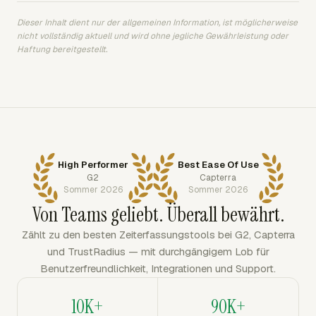
Dieser Inhalt dient nur der allgemeinen Information, ist möglicherweise
nicht vollständig aktuell und wird ohne jegliche Gewährleistung oder
Haftung bereitgestellt.
High Performer
Best Ease Of Use
G2
Capterra
Sommer 2026
Sommer 2026
Von Teams geliebt. Überall bewährt.
Zählt zu den besten Zeiterfassungstools bei G2, Capterra
und TrustRadius — mit durchgängigem Lob für
Benutzerfreundlichkeit, Integrationen und Support.
10K+
90K+