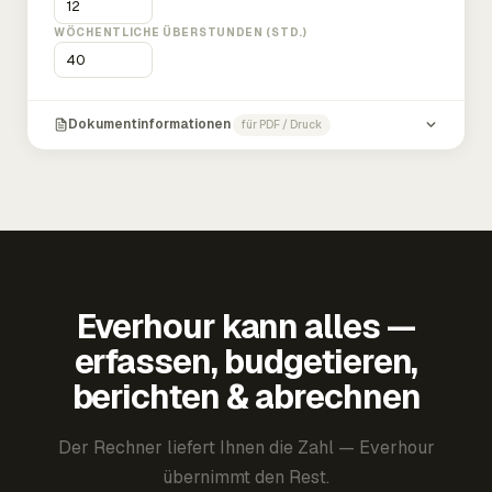
WÖCHENTLICHE ÜBERSTUNDEN (STD.)
Dokumentinformationen
für PDF / Druck
Everhour kann alles —
erfassen, budgetieren,
berichten & abrechnen
Der Rechner liefert Ihnen die Zahl — Everhour
übernimmt den Rest.