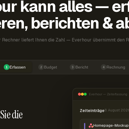
ur kann alles — er
ren, berichten & 
 Rechner liefert Ihnen die Zahl — Everhour übernimmt den R
Erfassen
Budget
Bericht
Rechnung
1
2
3
4
Everhour — Zeiterfassung
Sie die
Zeiteinträge
8. August 202
Homepage-Mockup 