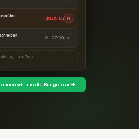
berprüfen
00:31:06
schreiben
01:07:00
teintrag hinzufügen
schauen wir uns die Budgets an