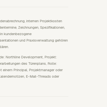
undenabrechnung, internen Projektkosten
dentermine, Zeichnungen, Spezifikationen,
 in kundenbezogene
äsentationen und Praxisverwaltung gehören
lären.
nde: Northline Development, Projekt:
rarbeitungen des Türenplans, Rolle:
gibt einem Principal, Projektmanager oder
Kalendernotizen, E-Mail-Threads oder