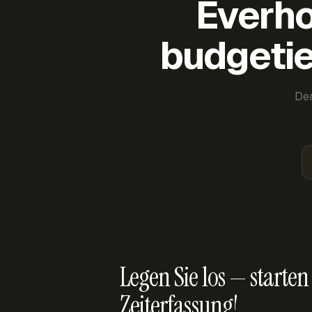
Everho
budgetie
Der
Legen Sie los — starten 
Zeiterfassung!