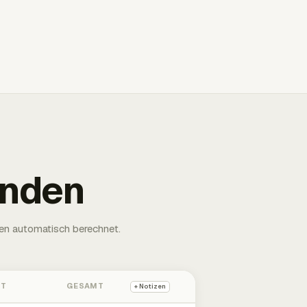
unden
en automatisch berechnet.
HT
GESAMT
+ Notizen