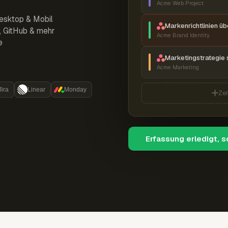
Acme Web Project
esktop & Mobil
Markenrichtlinien ü
r, GitHub & mehr
Acme Brand Identity
e
Marketingstrategie 
Acme Marketing
Jira
Linear
Monday
Zei
Erfassung erledigt, 