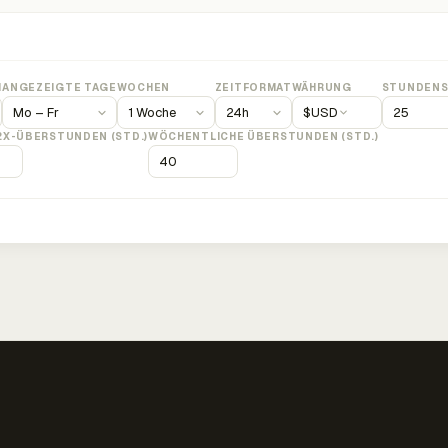
M
ANGEZEIGTE TAGE
WOCHEN
ZEITFORMAT
WÄHRUNG
STUNDENS
$
USD
2X-ÜBERSTUNDEN (STD.)
WÖCHENTLICHE ÜBERSTUNDEN (STD.)