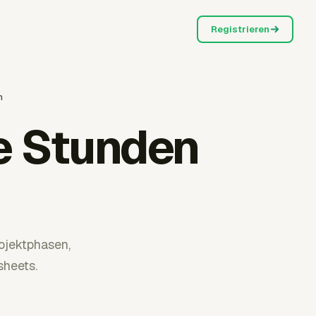
Registrieren
n
e Stunden
n
rojektphasen,
heets.