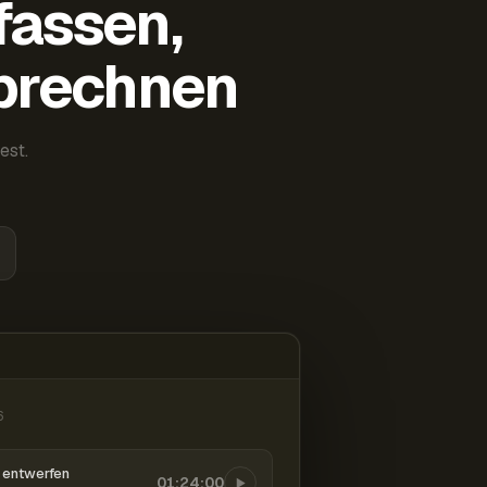
fassen,
abrechnen
est.
6
entwerfen
01:24:00