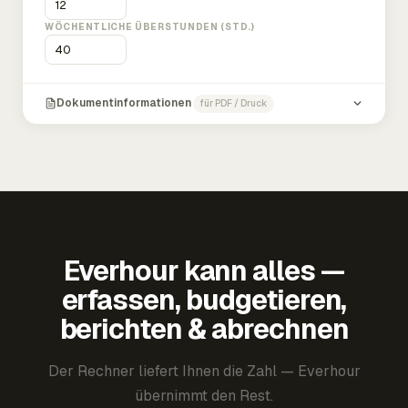
WÖCHENTLICHE ÜBERSTUNDEN (STD.)
Dokumentinformationen
für PDF / Druck
Everhour kann alles —
erfassen, budgetieren,
berichten & abrechnen
Der Rechner liefert Ihnen die Zahl — Everhour
übernimmt den Rest.