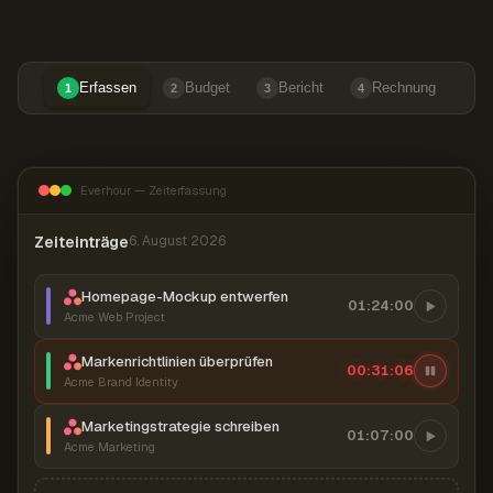
Erfassen
Budget
Bericht
Rechnung
1
2
3
4
Everhour — Zeiterfassung
Zeiteinträge
6. August 2026
Homepage-Mockup entwerfen
01:24:00
Acme Web Project
Markenrichtlinien überprüfen
00:31:07
Acme Brand Identity
Marketingstrategie schreiben
01:07:00
Acme Marketing