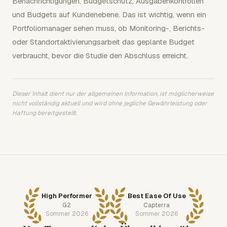
Benachrichtigungen, Budgetschutz, Ausgabenkontrollen
und Budgets auf Kundenebene. Das ist wichtig, wenn ein
Portfoliomanager sehen muss, ob Monitoring-, Berichts-
oder Standortaktivierungsarbeit das geplante Budget
verbraucht, bevor die Studie den Abschluss erreicht.
Dieser Inhalt dient nur der allgemeinen Information, ist möglicherweise
nicht vollständig aktuell und wird ohne jegliche Gewährleistung oder
Haftung bereitgestellt.
High Performer
Best Ease Of Use
G2
Capterra
Sommer 2026
Sommer 2026