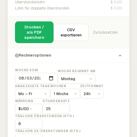
$ 0.00
Überstundenlohn
$ 0.00
Lohn für doppelte Überstunden
Drucken /
CSV
als PDF
Zurücksetzen
exportieren
speichern
Rechneroptionen
WOCHE VOM
WOCHE BEGINNT AM
ANGEZEIGTE TAGE
WOCHEN
ZEITFORMAT
WÄHRUNG
STUNDENSATZ
$
USD
TÄGLICHE ÜBERSTUNDEN (STD.)
TÄGLICHE 2X-ÜBERSTUNDEN (STD.)