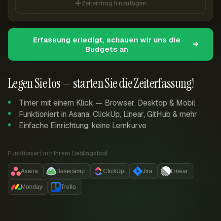
Zeiteintrag hinzufügen
Erfassung erledigt, schauen wir uns die
Budgets an
Legen Sie los — starten Sie die Zeiterfassung!
Timer mit einem Klick — Browser, Desktop & Mobil
Funktioniert in Asana, ClickUp, Linear, GitHub & mehr
Einfache Einrichtung, keine Lernkurve
Funktioniert mit Ihrem Lieblingstool:
Asana
Basecamp
ClickUp
Jira
Linear
Monday
Trello