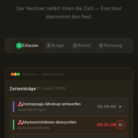
Der Rechner liefert Ihnen die Zahl — Everhour
übernimmt den Rest.
Erfassen
Budget
Bericht
Rechnung
1
2
3
4
Everhour — Zeiterfassung
Zeiteinträge
10. August 2026
Homepage-Mockup entwerfen
01:24:00
Acme Web Project
Markenrichtlinien überprüfen
00:31:07
Acme Brand Identity