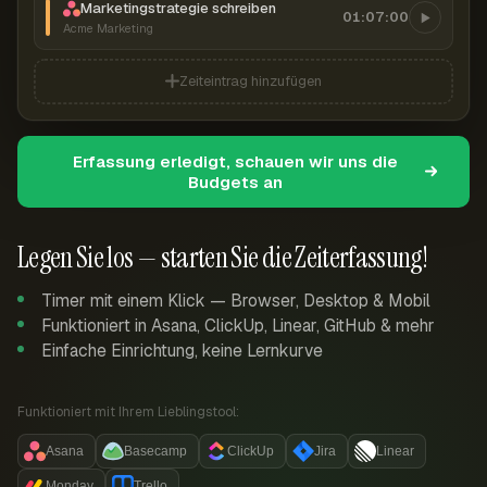
Marketingstrategie schreiben
01:07:00
Acme Marketing
Zeiteintrag hinzufügen
Erfassung erledigt, schauen wir uns die
Budgets an
Legen Sie los — starten Sie die Zeiterfassung!
Timer mit einem Klick — Browser, Desktop & Mobil
Funktioniert in Asana, ClickUp, Linear, GitHub & mehr
Einfache Einrichtung, keine Lernkurve
Funktioniert mit Ihrem Lieblingstool:
Asana
Basecamp
ClickUp
Jira
Linear
Monday
Trello