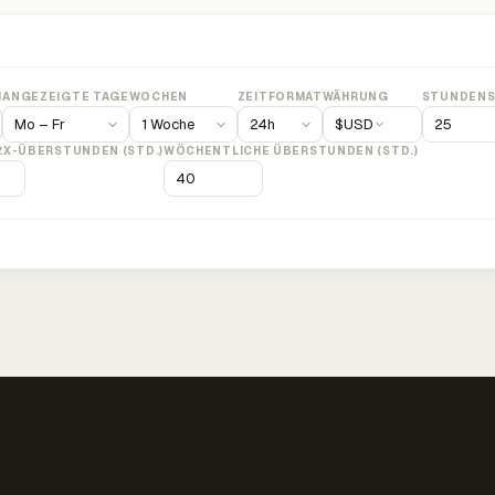
M
ANGEZEIGTE TAGE
WOCHEN
ZEITFORMAT
WÄHRUNG
STUNDENS
$
USD
2X-ÜBERSTUNDEN (STD.)
WÖCHENTLICHE ÜBERSTUNDEN (STD.)