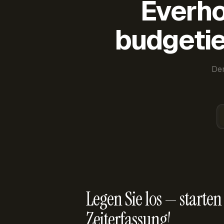
Everho
budgetie
Der
Legen Sie los — starten 
Zeiterfassung!