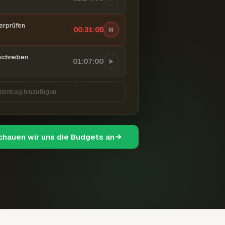
berprüfen
00:31:06
schreiben
01:07:00
teintrag hinzufügen
schauen wir uns die Budgets an