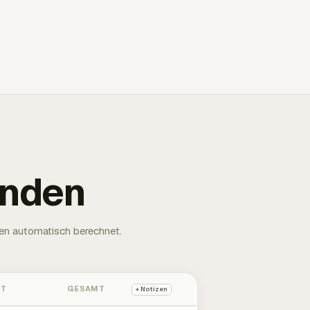
unden
en automatisch berechnet.
HT
GESAMT
+ Notizen