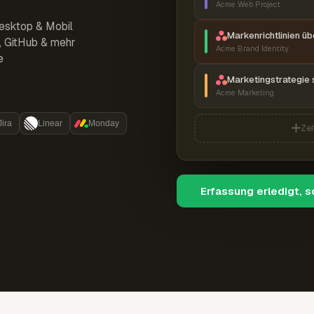
Acme Web Project
esktop & Mobil
Markenrichtlinien ü
r, GitHub & mehr
Acme Brand Identity
e
Marketingstrategie 
Acme Marketing
Jira
Linear
Monday
Zei
Erfassung erledigt, 