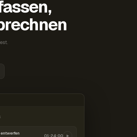
fassen,
abrechnen
est.
6
entwerfen
01:24:00