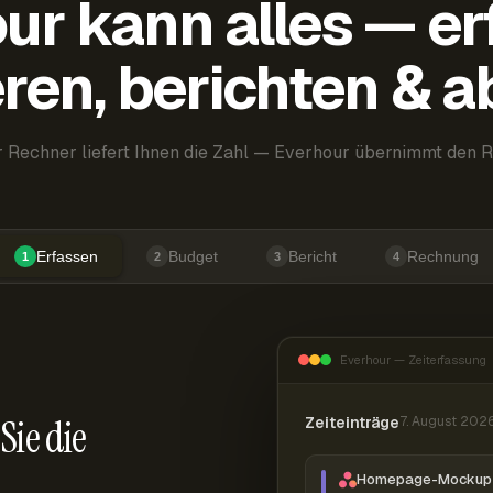
ur kann alles — er
ren, berichten & 
 Rechner liefert Ihnen die Zahl — Everhour übernimmt den R
Erfassen
Budget
Bericht
Rechnung
1
2
3
4
Everhour — Zeiterfassung
Sie die
Zeiteinträge
7. August 202
Homepage-Mockup 