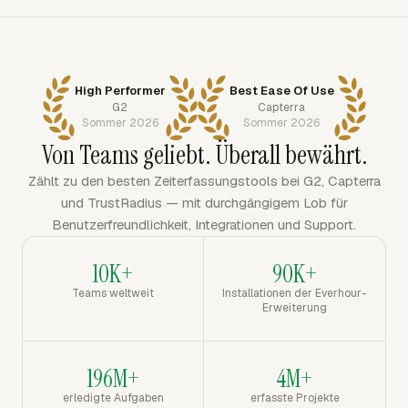
High Performer
Best Ease Of Use
G2
Capterra
Sommer 2026
Sommer 2026
Von Teams geliebt. Überall bewährt.
Zählt zu den besten Zeiterfassungstools bei G2, Capterra
und TrustRadius — mit durchgängigem Lob für
Benutzerfreundlichkeit, Integrationen und Support.
10K+
90K+
Teams weltweit
Installationen der Everhour-
Erweiterung
196M+
4M+
erledigte Aufgaben
erfasste Projekte