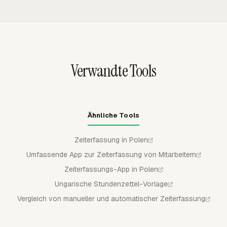
Projektausgaben in PLN-freundlichen Berichten prüfen
Prüfung einzureichen, und Manager können eingereichte
und gleichzeitig Budgetkontrolle von der rechtlichen
Zeit genehmigen, ablehnen oder teilweise genehmigen.
Bewertung von Löhnen und Überstunden getrennt halten.
Eingereichte und genehmigte Zeit ist für reguläre
Mitglieder gesperrt, was hilft, die geprüfte Aufzeichnung
vor der Kundenrechnungsstellung oder Payroll-
Verwandte Tools
Übergabe zu schützen.
Ähnliche Tools
Zeiterfassung in Polen
Umfassende App zur Zeiterfassung von Mitarbeitern
Zeiterfassungs-App in Polen
Ungarische Stundenzettel-Vorlage
Vergleich von manueller und automatischer Zeiterfassung