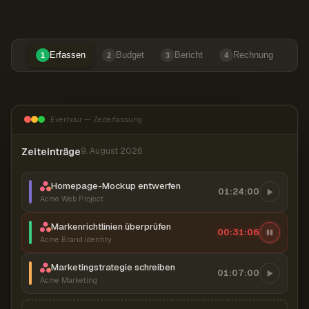
Erfassen
Budget
Bericht
Rechnung
1
2
3
4
Everhour — Zeiterfassung
Zeiteinträge
9. August 2026
Homepage-Mockup entwerfen
01:24:00
Acme Web Project
Markenrichtlinien überprüfen
00:31:07
Acme Brand Identity
Marketingstrategie schreiben
01:07:00
Acme Marketing