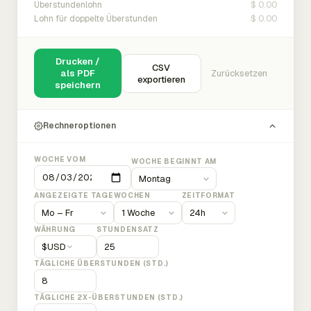
$ 0.00
Überstundenlohn
$ 0.00
Lohn für doppelte Überstunden
Drucken /
CSV
als PDF
Zurücksetzen
exportieren
speichern
Rechneroptionen
WOCHE VOM
WOCHE BEGINNT AM
ANGEZEIGTE TAGE
WOCHEN
ZEITFORMAT
WÄHRUNG
STUNDENSATZ
$
USD
TÄGLICHE ÜBERSTUNDEN (STD.)
TÄGLICHE 2X-ÜBERSTUNDEN (STD.)