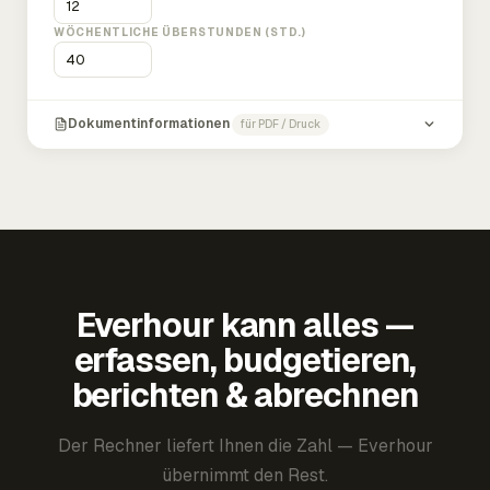
WÖCHENTLICHE ÜBERSTUNDEN (STD.)
Dokumentinformationen
für PDF / Druck
Everhour kann alles —
erfassen, budgetieren,
berichten & abrechnen
Der Rechner liefert Ihnen die Zahl — Everhour
übernimmt den Rest.