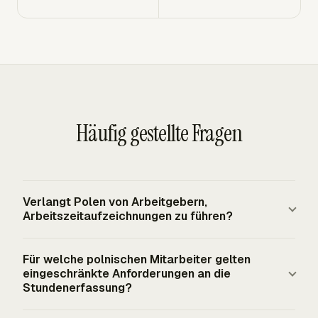
Häufig gestellte Fragen
Verlangt Polen von Arbeitgebern,
Arbeitszeitaufzeichnungen zu führen?
Ja. Art. 149 des polnischen Arbeitsgesetzbuchs
Für welche polnischen Mitarbeiter gelten
verpflichtet Arbeitgeber, Arbeitszeitaufzeichnungen von
eingeschränkte Anforderungen an die
Mitarbeitern für die korrekte Berechnung von Lohn und
Stundenerfassung?
arbeitsbezogenen Leistungen zu führen und diese