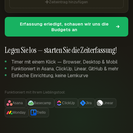
Zeiteintrag hinzufügen
Erfassung erledigt, schauen wir uns die
Budgets an
Legen Sie los — starten Sie die Zeiterfassung!
Timer mit einem Klick — Browser, Desktop & Mobil
Funktioniert in Asana, ClickUp, Linear, GitHub & mehr
Einfache Einrichtung, keine Lernkurve
Funktioniert mit Ihrem Lieblingstool:
Asana
Basecamp
ClickUp
Jira
Linear
Monday
Trello