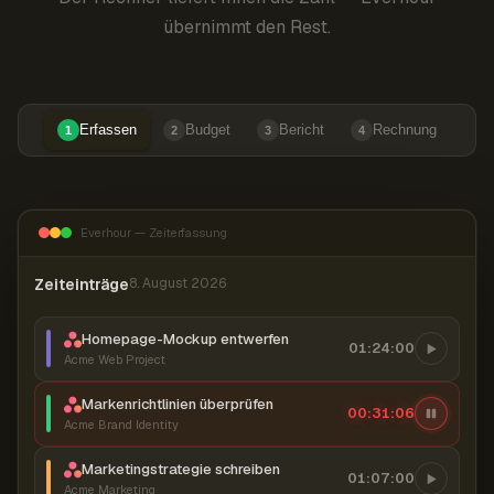
übernimmt den Rest.
Erfassen
Budget
Bericht
Rechnung
1
2
3
4
Everhour — Zeiterfassung
Zeiteinträge
8. August 2026
Homepage-Mockup entwerfen
01:24:00
Acme Web Project
Markenrichtlinien überprüfen
00:31:07
Acme Brand Identity
Marketingstrategie schreiben
01:07:00
Acme Marketing