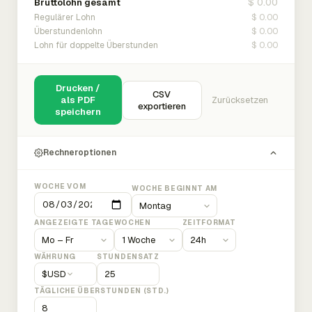
$ 0.00
Bruttolohn gesamt
$ 0.00
Regulärer Lohn
$ 0.00
Überstundenlohn
$ 0.00
Lohn für doppelte Überstunden
Drucken /
CSV
als PDF
Zurücksetzen
exportieren
speichern
Rechneroptionen
WOCHE VOM
WOCHE BEGINNT AM
ANGEZEIGTE TAGE
WOCHEN
ZEITFORMAT
WÄHRUNG
STUNDENSATZ
$
USD
TÄGLICHE ÜBERSTUNDEN (STD.)