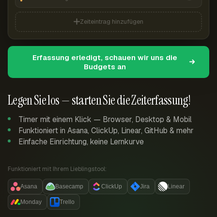
Zeiteintrag hinzufügen
Erfassung erledigt, schauen wir uns die
Budgets an
Legen Sie los — starten Sie die Zeiterfassung!
Timer mit einem Klick — Browser, Desktop & Mobil
Funktioniert in Asana, ClickUp, Linear, GitHub & mehr
Einfache Einrichtung, keine Lernkurve
Funktioniert mit Ihrem Lieblingstool:
Asana
Basecamp
ClickUp
Jira
Linear
Monday
Trello