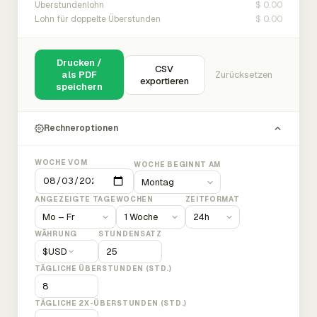
$ 0.00
Überstundenlohn
$ 0.00
Lohn für doppelte Überstunden
Drucken /
CSV
als PDF
Zurücksetzen
exportieren
speichern
Rechneroptionen
WOCHE VOM
WOCHE BEGINNT AM
ANGEZEIGTE TAGE
WOCHEN
ZEITFORMAT
WÄHRUNG
STUNDENSATZ
$
USD
TÄGLICHE ÜBERSTUNDEN (STD.)
TÄGLICHE 2X-ÜBERSTUNDEN (STD.)