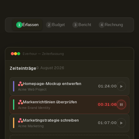
Erfassen
Budget
Bericht
Rechnung
1
2
3
4
Everhour — Zeiterfassung
Zeiteinträge
9. August 2026
Homepage-Mockup entwerfen
01:24:00
Acme Web Project
Markenrichtlinien überprüfen
00:31:07
Acme Brand Identity
Marketingstrategie schreiben
01:07:00
Acme Marketing