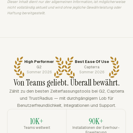
Dieser Inhalt dient nur der allgemeinen Information, ist möglicherweise
nicht vollständig aktuell und wird ohne jegliche Gewährleistung oder
Haftung bereitgestellt.
High Performer
Best Ease Of Use
G2
Capterra
Sommer 2026
Sommer 2026
Von Teams geliebt. Überall bewährt.
Zählt zu den besten Zeiterfassungstools bei G2, Capterra
und TrustRadius — mit durchgängigem Lob für
Benutzerfreundlichkeit, Integrationen und Support.
10K+
90K+
Teams weltweit
Installationen der Everhour-
Erweiterung