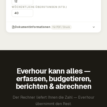
WÖCHENTLICHE ÜBERSTUNDEN (STD.)
Dokumentinformationen
für PDF / Druck
Everhour kann alles —
erfassen, budgetieren,
berichten & abrechnen
Der Rechner liefert Ihnen die Zahl — Everhour
übernimmt den Rest.