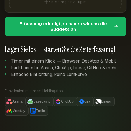
Zeiteintrag hinzufügen
Erfassung erledigt, schauen wir uns die
Budgets an
Legen Sie los — starten Sie die Zeiterfassung!
Timer mit einem Klick — Browser, Desktop & Mobil
Funktioniert in Asana, ClickUp, Linear, GitHub & mehr
Einfache Einrichtung, keine Lernkurve
Funktioniert mit Ihrem Lieblingstool:
Asana
Basecamp
ClickUp
Jira
Linear
Monday
Trello