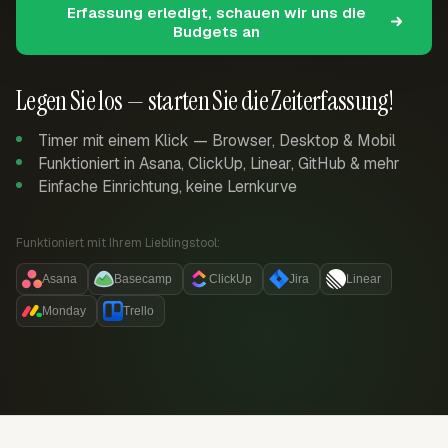
Erfassung erledigt, schauen wir uns die
Budgets an
Legen Sie los — starten Sie die Zeiterfassung!
Timer mit einem Klick — Browser, Desktop & Mobil
Funktioniert in Asana, ClickUp, Linear, GitHub & mehr
Einfache Einrichtung, keine Lernkurve
Funktioniert mit Ihrem Lieblingstool:
Asana
Basecamp
ClickUp
Jira
Linear
Monday
Trello