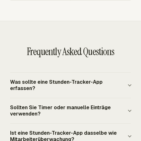
Frequently Asked Questions
Was sollte eine Stunden-Tracker-App
erfassen?
Eine zuverlässige App erfasst Datum, Person, Projekt,
Sollten Sie Timer oder manuelle Einträge
Aufgabe, Kunde, Start- und Stoppzeiten oder Dauer,
verwenden?
abrechenbaren Status und Notizen, die die Arbeit
erklären. Für unter den FLSA fallende nicht freigestellte
Timer passen zu Arbeit, die in konzentrierten Blöcken
Ist eine Stunden-Tracker-App dasselbe wie
Arbeitnehmer müssen Arbeitgeberaufzeichnungen die an
stattfindet, insbesondere Projekt- und Kundenaufgaben.
Mitarbeiterüberwachung?