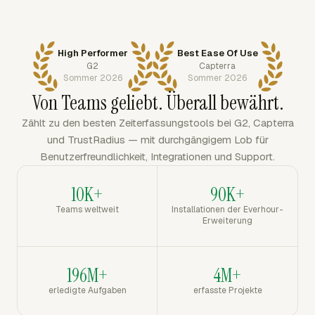
High Performer
Best Ease Of Use
G2
Capterra
Sommer 2026
Sommer 2026
Von Teams geliebt. Überall bewährt.
Zählt zu den besten Zeiterfassungstools bei G2, Capterra
und TrustRadius — mit durchgängigem Lob für
Benutzerfreundlichkeit, Integrationen und Support.
10K+
90K+
Teams weltweit
Installationen der Everhour-
Erweiterung
196M+
4M+
erledigte Aufgaben
erfasste Projekte