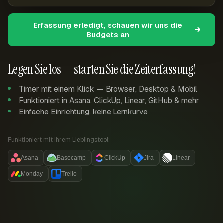
Erfassung erledigt, schauen wir uns die
Budgets an
Legen Sie los — starten Sie die Zeiterfassung!
Timer mit einem Klick — Browser, Desktop & Mobil
Funktioniert in Asana, ClickUp, Linear, GitHub & mehr
Einfache Einrichtung, keine Lernkurve
Funktioniert mit Ihrem Lieblingstool:
Asana
Basecamp
ClickUp
Jira
Linear
Monday
Trello