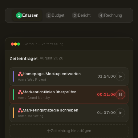
Erfassen
Budget
Bericht
Rechnung
1
2
3
4
Everhour — Zeiterfassung
Zeiteinträge
8. August 2026
Homepage-Mockup entwerfen
01:24:00
Acme Web Project
Markenrichtlinien überprüfen
00:31:07
Acme Brand Identity
Marketingstrategie schreiben
01:07:00
Acme Marketing
Zeiteintrag hinzufügen