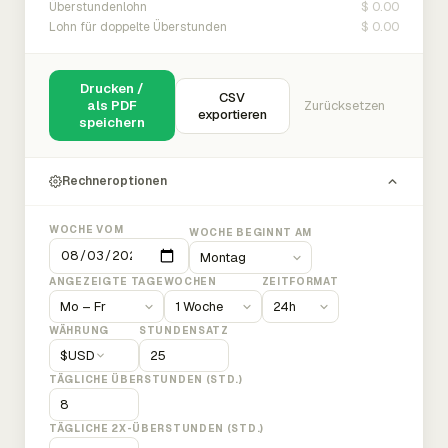
$ 0.00
Überstundenlohn
$ 0.00
Lohn für doppelte Überstunden
Drucken /
CSV
als PDF
Zurücksetzen
exportieren
speichern
Rechneroptionen
WOCHE VOM
WOCHE BEGINNT AM
ANGEZEIGTE TAGE
WOCHEN
ZEITFORMAT
WÄHRUNG
STUNDENSATZ
$
USD
TÄGLICHE ÜBERSTUNDEN (STD.)
TÄGLICHE 2X-ÜBERSTUNDEN (STD.)