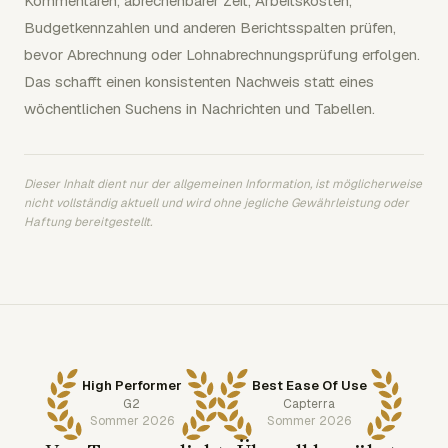
Kommentaren, abrechenbarer Zeit, Arbeitskosten,
Budgetkennzahlen und anderen Berichtsspalten prüfen,
bevor Abrechnung oder Lohnabrechnungsprüfung erfolgen.
Das schafft einen konsistenten Nachweis statt eines
wöchentlichen Suchens in Nachrichten und Tabellen.
Dieser Inhalt dient nur der allgemeinen Information, ist möglicherweise
nicht vollständig aktuell und wird ohne jegliche Gewährleistung oder
Haftung bereitgestellt.
High Performer
Best Ease Of Use
G2
Capterra
Sommer 2026
Sommer 2026