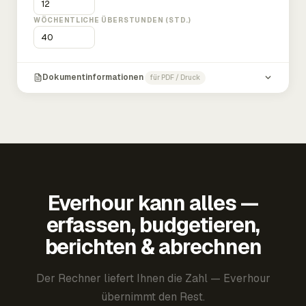
WÖCHENTLICHE ÜBERSTUNDEN (STD.)
Dokumentinformationen
für PDF / Druck
Everhour kann alles —
erfassen, budgetieren,
berichten & abrechnen
Der Rechner liefert Ihnen die Zahl — Everhour
übernimmt den Rest.