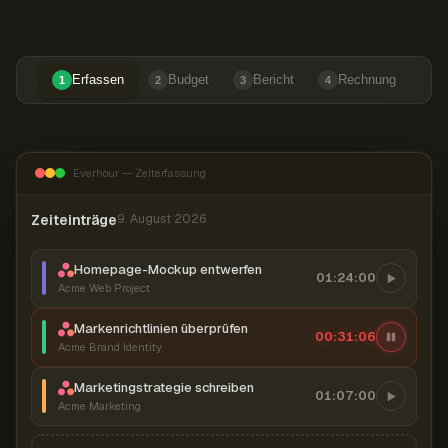
Erfassen
Budget
Bericht
Rechnung
1
2
3
4
Everhour — Zeiterfassung
Zeiteinträge
9. August 2026
Homepage-Mockup entwerfen
01:24:00
Acme Web Project
Markenrichtlinien überprüfen
00:31:07
Acme Brand Identity
Marketingstrategie schreiben
01:07:00
Acme Marketing