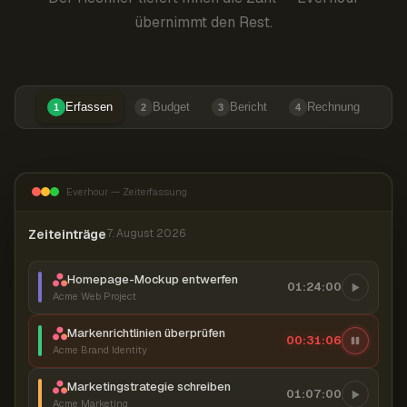
übernimmt den Rest.
Erfassen
Budget
Bericht
Rechnung
1
2
3
4
Everhour — Zeiterfassung
Zeiteinträge
7. August 2026
Homepage-Mockup entwerfen
01:24:00
Acme Web Project
Markenrichtlinien überprüfen
00:31:07
Acme Brand Identity
Marketingstrategie schreiben
01:07:00
Acme Marketing