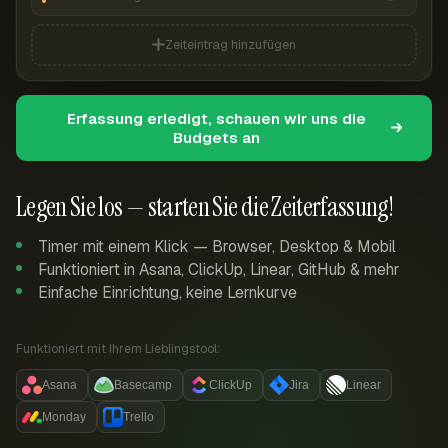
Zeiteintrag hinzufügen
Erfassung erledigt, schauen wir uns die
Budgets an
Legen Sie los — starten Sie die Zeiterfassung!
Timer mit einem Klick — Browser, Desktop & Mobil
Funktioniert in Asana, ClickUp, Linear, GitHub & mehr
Einfache Einrichtung, keine Lernkurve
Funktioniert mit Ihrem Lieblingstool:
Asana
Basecamp
ClickUp
Jira
Linear
Monday
Trello