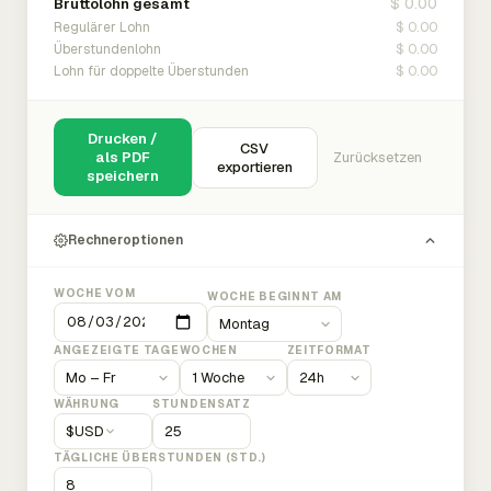
$ 0.00
Bruttolohn gesamt
$ 0.00
Regulärer Lohn
$ 0.00
Überstundenlohn
$ 0.00
Lohn für doppelte Überstunden
Drucken /
CSV
als PDF
Zurücksetzen
exportieren
speichern
Rechneroptionen
WOCHE VOM
WOCHE BEGINNT AM
ANGEZEIGTE TAGE
WOCHEN
ZEITFORMAT
WÄHRUNG
STUNDENSATZ
$
USD
TÄGLICHE ÜBERSTUNDEN (STD.)