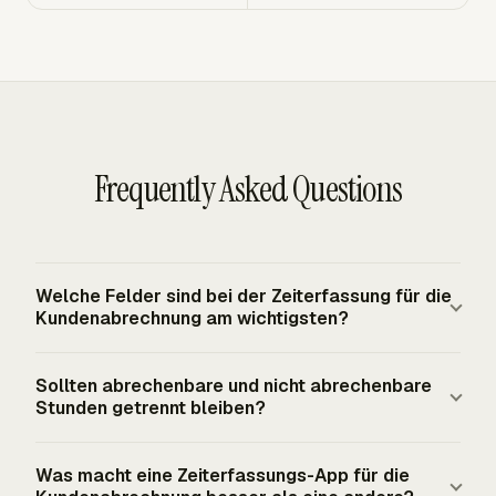
Frequently Asked Questions
Welche Felder sind bei der Zeiterfassung für die
Kundenabrechnung am wichtigsten?
Einträge für die Kundenabrechnung benötigen den
Sollten abrechenbare und nicht abrechenbare
Kunden, das Projekt, die Aufgabe oder
Stunden getrennt bleiben?
Arbeitsbeschreibung, das Datum, die Dauer und den
Abrechnungsstatus. Tarifinformationen sind ebenfalls
Ja. Abrechenbare Stunden werden dem Kunden pro
Was macht eine Zeiterfassungs-App für die
wichtig, wenn die Rechnung Mitarbeiterstunden-,
Arbeitsstunde oder Tag berechnet, während nicht