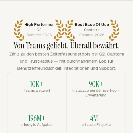
High Performer
Best Ease Of Use
G2
Capterra
Sommer 2026
Sommer 2026
Von Teams geliebt. Überall bewährt.
Zählt zu den besten Zeiterfassungstools bei G2, Capterra
und TrustRadius — mit durchgängigem Lob für
Benutzerfreundlichkeit, Integrationen und Support.
10K+
90K+
Teams weltweit
Installationen der Everhour-
Erweiterung
196M+
4M+
erledigte Aufgaben
erfasste Projekte