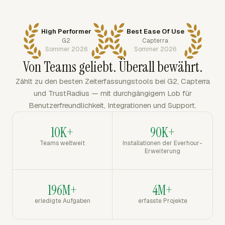
High Performer
Best Ease Of Use
G2
Capterra
Sommer 2026
Sommer 2026
Von Teams geliebt. Überall bewährt.
Zählt zu den besten Zeiterfassungstools bei G2, Capterra
und TrustRadius — mit durchgängigem Lob für
Benutzerfreundlichkeit, Integrationen und Support.
10K+
90K+
Teams weltweit
Installationen der Everhour-
Erweiterung
196M+
4M+
erledigte Aufgaben
erfasste Projekte