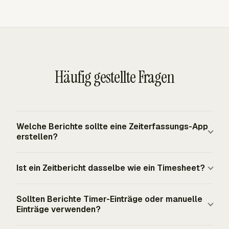
Häufig gestellte Fragen
Welche Berichte sollte eine Zeiterfassungs-App
erstellen?
Eine praktische Zeiterfassungs-App sollte Berichte nach
Ist ein Zeitbericht dasselbe wie ein Timesheet?
Person, Projekt, Kunde, Aufgabe, Datumsbereich,
abrechenbarem Status und Genehmigungsstatus
Ein Timesheet zeichnet Zeit zur Prüfung auf, in der Regel
erstellen. Abrechnungsteams benötigen Kunden- und
Sollten Berichte Timer-Einträge oder manuelle
nach Mitarbeiter und Woche. Ein Zeitbericht analysiert
Einträge verwenden?
Rechnungsansichten. Manager benötigen Ansichten zu
dieselbe Zeit für einen bestimmten Zweck, etwa
Budget, Auslastung und Projektfortschritt. Payroll-Prüfer