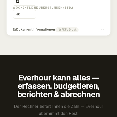
WÖCHENTLICHE ÜBERSTUNDEN (STD.)
Dokumentinformationen
für PDF / Druck
Everhour kann alles —
erfassen, budgetieren,
berichten & abrechnen
Der Rechner liefert Ihnen die Zahl — Everhour
übernimmt den Rest.