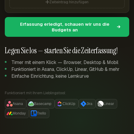
Zeiteintrag hinzufügen
Erfassung erledigt, schauen wir uns die
Budgets an
Legen Sie los — starten Sie die Zeiterfassung!
Timer mit einem Klick — Browser, Desktop & Mobil
Funktioniert in Asana, ClickUp, Linear, GitHub & mehr
Einfache Einrichtung, keine Lernkurve
Funktioniert mit Ihrem Lieblingstool:
Asana
Basecamp
ClickUp
Jira
Linear
Monday
Trello