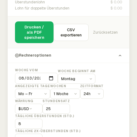
$ 0.00
Überstundenlohn
$ 0.00
Lohn für doppelte Überstunden
Drucken /
CSV
als PDF
Zurücksetzen
exportieren
speichern
Rechneroptionen
WOCHE VOM
WOCHE BEGINNT AM
ANGEZEIGTE TAGE
WOCHEN
ZEITFORMAT
WÄHRUNG
STUNDENSATZ
$
USD
TÄGLICHE ÜBERSTUNDEN (STD.)
TÄGLICHE 2X-ÜBERSTUNDEN (STD.)