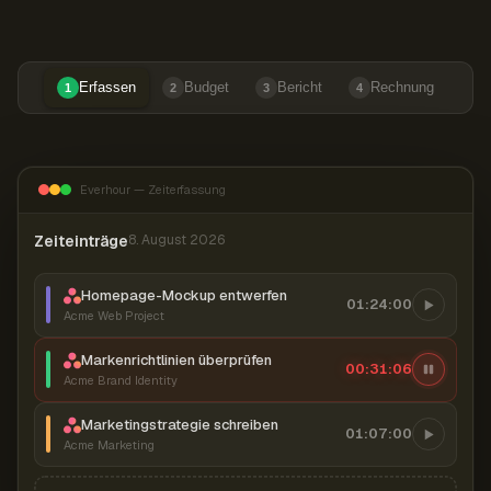
Erfassen
Budget
Bericht
Rechnung
1
2
3
4
Everhour — Zeiterfassung
Zeiteinträge
8. August 2026
Homepage-Mockup entwerfen
01:24:00
Acme Web Project
Markenrichtlinien überprüfen
00:31:07
Acme Brand Identity
Marketingstrategie schreiben
01:07:00
Acme Marketing