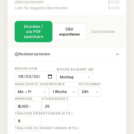
$ 0.00
Überstundenlohn
$ 0.00
Lohn für doppelte Überstunden
Drucken /
CSV
als PDF
Zurücksetzen
exportieren
speichern
Rechneroptionen
WOCHE VOM
WOCHE BEGINNT AM
ANGEZEIGTE TAGE
WOCHEN
ZEITFORMAT
WÄHRUNG
STUNDENSATZ
$
USD
TÄGLICHE ÜBERSTUNDEN (STD.)
TÄGLICHE 2X-ÜBERSTUNDEN (STD.)