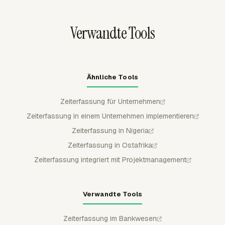
Genehmigungsworkflow vor Bearbeitungen geschützt,
was dänischen Teams hilft, eine klarere Aufzeichnung zu
Verwandte Tools
führen, bevor Payroll, Abrechnung oder Management-
Reporting die Zeitdaten verwenden.
Ähnliche Tools
Zeiterfassung für Unternehmen
Zeiterfassung in einem Unternehmen implementieren
Zeiterfassung in Nigeria
Zeiterfassung in Ostafrika
Zeiterfassung integriert mit Projektmanagement
Verwandte Tools
Zeiterfassung im Bankwesen