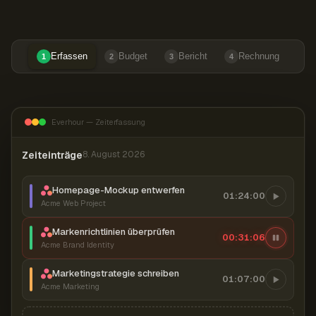
Erfassen
Budget
Bericht
Rechnung
1
2
3
4
Everhour — Zeiterfassung
Zeiteinträge
8. August 2026
Homepage-Mockup entwerfen
01:24:00
Acme Web Project
Markenrichtlinien überprüfen
00:31:07
Acme Brand Identity
Marketingstrategie schreiben
01:07:00
Acme Marketing