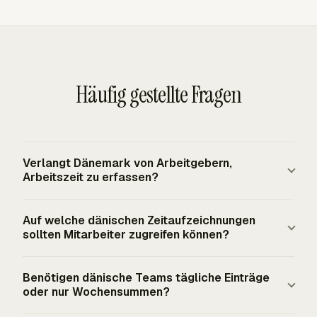
Häufig gestellte Fragen
Verlangt Dänemark von Arbeitgebern,
Arbeitszeit zu erfassen?
Ja. Dänemarks Pflicht zur Arbeitszeitregistrierung trat
Auf welche dänischen Zeitaufzeichnungen
am 1. Juli 2024 in Kraft. Arbeitgeber müssen objektive,
sollten Mitarbeiter zugreifen können?
zuverlässige, zugängliche Aufzeichnungen führen, die es
ermöglichen, die tägliche Arbeitszeit jedes einzelnen
Mitarbeiter sollten auf ihre eigenen registrierten
Benötigen dänische Teams tägliche Einträge
Mitarbeiters zu messen. Mitarbeiter müssen Zugriff auf
Arbeitszeitinformationen zugreifen können. Die nützliche
oder nur Wochensummen?
ihre eigenen registrierten Arbeitszeitinformationen haben,
Aufzeichnung enthält das Datum, die tägliche Arbeitszeit