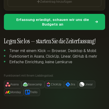
Zeiteintrag hinzufügen
Erfassung erledigt, schauen wir uns die
Budgets an
Legen Sie los — starten Sie die Zeiterfassung!
Timer mit einem Klick — Browser, Desktop & Mobil
Funktioniert in Asana, ClickUp, Linear, GitHub & mehr
Einfache Einrichtung, keine Lernkurve
Funktioniert mit Ihrem Lieblingstool:
Asana
Basecamp
ClickUp
Jira
Linear
Monday
Trello