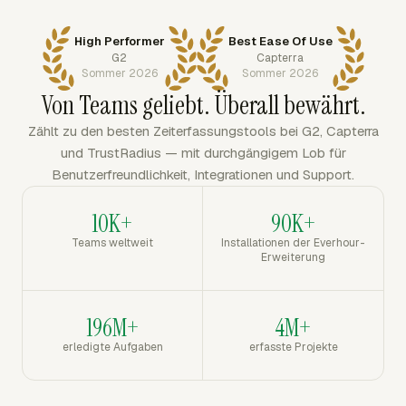
High Performer
Best Ease Of Use
G2
Capterra
Sommer 2026
Sommer 2026
Von Teams geliebt. Überall bewährt.
Zählt zu den besten Zeiterfassungstools bei G2, Capterra
und TrustRadius — mit durchgängigem Lob für
Benutzerfreundlichkeit, Integrationen und Support.
10K+
90K+
Teams weltweit
Installationen der Everhour-
Erweiterung
196M+
4M+
erledigte Aufgaben
erfasste Projekte