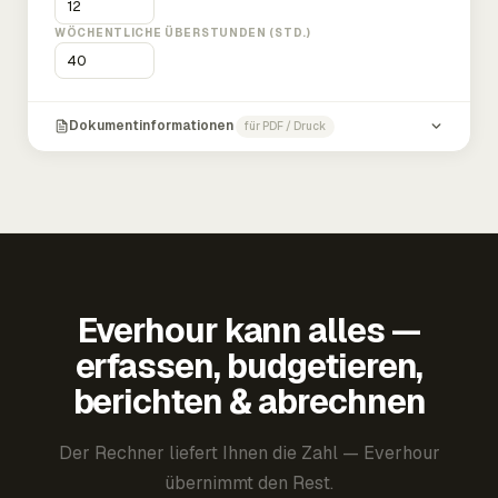
WÖCHENTLICHE ÜBERSTUNDEN (STD.)
Dokumentinformationen
für PDF / Druck
Everhour kann alles —
erfassen, budgetieren,
berichten & abrechnen
Der Rechner liefert Ihnen die Zahl — Everhour
übernimmt den Rest.