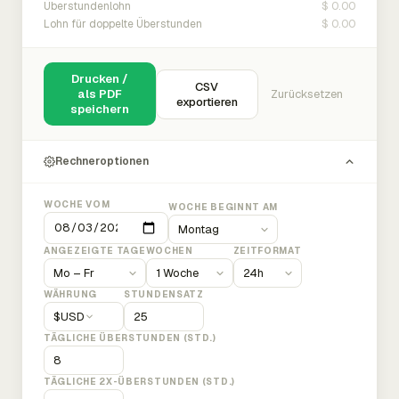
$ 0.00
Überstundenlohn
$ 0.00
Lohn für doppelte Überstunden
Drucken /
CSV
als PDF
Zurücksetzen
exportieren
speichern
Rechneroptionen
WOCHE VOM
WOCHE BEGINNT AM
ANGEZEIGTE TAGE
WOCHEN
ZEITFORMAT
WÄHRUNG
STUNDENSATZ
$
USD
TÄGLICHE ÜBERSTUNDEN (STD.)
TÄGLICHE 2X-ÜBERSTUNDEN (STD.)