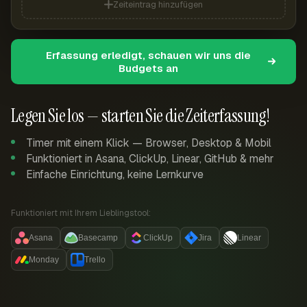
Zeiteintrag hinzufügen
Erfassung erledigt, schauen wir uns die
Budgets an
Legen Sie los — starten Sie die Zeiterfassung!
Timer mit einem Klick — Browser, Desktop & Mobil
Funktioniert in Asana, ClickUp, Linear, GitHub & mehr
Einfache Einrichtung, keine Lernkurve
Funktioniert mit Ihrem Lieblingstool:
Asana
Basecamp
ClickUp
Jira
Linear
Monday
Trello