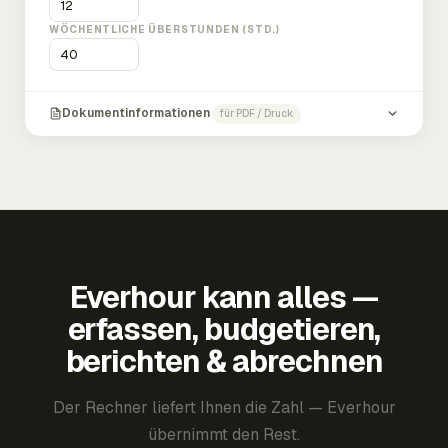
WÖCHENTLICHE ÜBERSTUNDEN (STD.)
Dokumentinformationen
für PDF / Druck
Everhour kann alles —
erfassen, budgetieren,
berichten & abrechnen
Der Rechner liefert Ihnen die Zahl — Everhour
übernimmt den Rest.