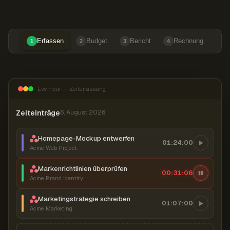
Erfassen
Budget
Bericht
Rechnung
1
2
3
4
Everhour — Zeiterfassung
Zeiteinträge
6. August 2026
Homepage-Mockup entwerfen
01:24:00
Acme Web Project
Markenrichtlinien überprüfen
00:31:07
Acme Brand Identity
Marketingstrategie schreiben
01:07:00
Acme Marketing