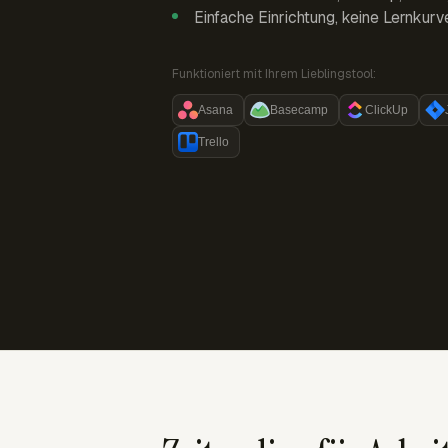
Einfache Einrichtung, keine Lernkurv
Funktioniert mit Ihrem Lieblingstool:
Asana
Basecamp
ClickUp
Trello