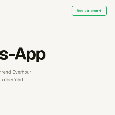
Registrieren
gs-App
ährend Everhour
 überführt.