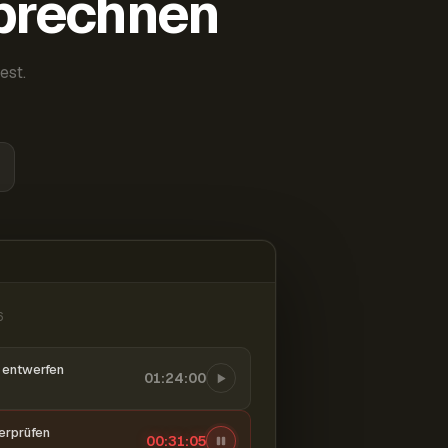
abrechnen
est.
6
entwerfen
01:24:00
berprüfen
00:31:06