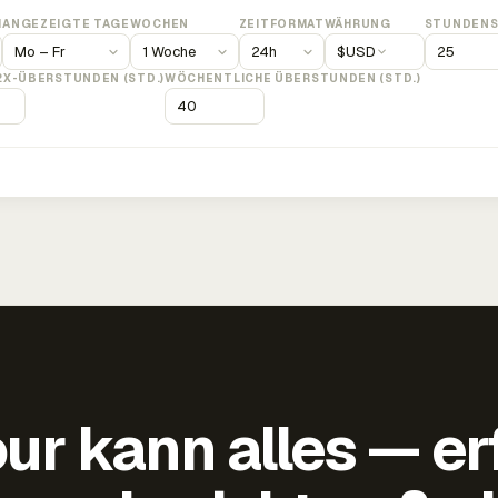
M
ANGEZEIGTE TAGE
WOCHEN
ZEITFORMAT
WÄHRUNG
STUNDENS
$
USD
2X-ÜBERSTUNDEN (STD.)
WÖCHENTLICHE ÜBERSTUNDEN (STD.)
ur kann alles — er