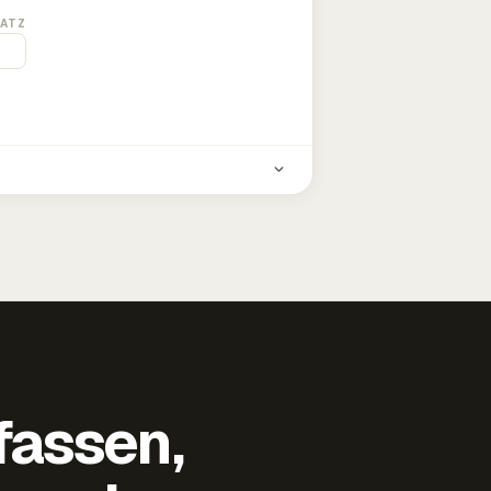
ATZ
fassen,