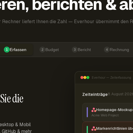
ren, berichten & 
 Rechner liefert Ihnen die Zahl — Everhour übernimmt den R
Erfassen
Budget
Bericht
Rechnung
1
2
3
4
Everhour — Zeiterfassung
Sie die
Zeiteinträge
8. August 202
Homepage-Mockup 
Acme Web Project
esktop & Mobil
Markenrichtlinien ü
r, GitHub & mehr