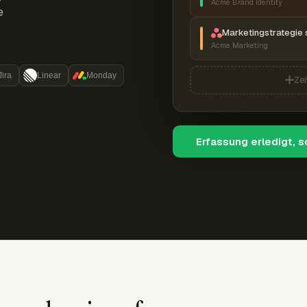
Acme Brand Identity
e
Marketingstrategie 
Acme Marketing
Jira
Linear
Monday
Zei
Erfassung erledigt, 