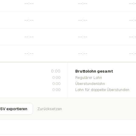
0:00
Bruttolohn gesamt
0:00
Regulärer Lohn
0:00
Überstundenlohn
0:00
Lohn für doppelte Überstunden
SV exportieren
Zurücksetzen