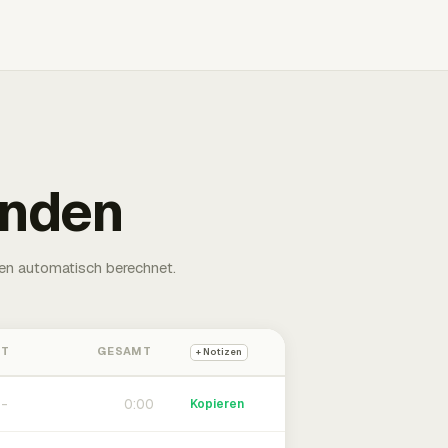
unden
en automatisch berechnet.
HT
GESAMT
+ Notizen
0:00
Kopieren