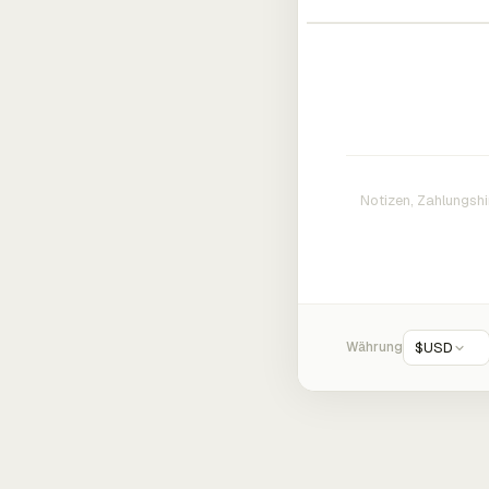
Währung
$
USD