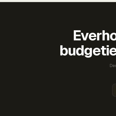
Everho
budgetie
Der