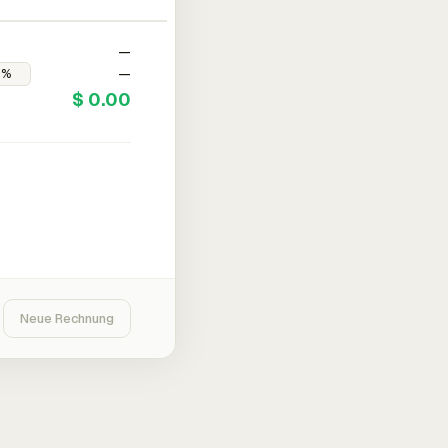
—
—
$ 0.00
Neue Rechnung