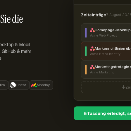
Sie die
Zeiteinträge
7. August 202
Homepage-Mockup 
Acme Web Project
esktop & Mobil
Markenrichtlinien ü
r, GitHub & mehr
Acme Brand Identity
e
Marketingstrategie 
Acme Marketing
Jira
Linear
Monday
Zei
Erfassung erledigt, 