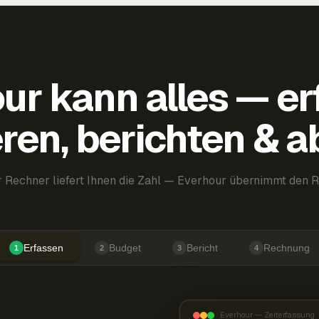
ur kann alles — er
ren, berichten & 
 Rechner liefert Ihnen die Zahl — Everhour übernimmt den R
Erfassen
Budget
Bericht
Rechnung
1
2
3
4
Everhour — Zeiterfassung