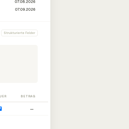
Strukturierte Felder
UER
BETRAG
—