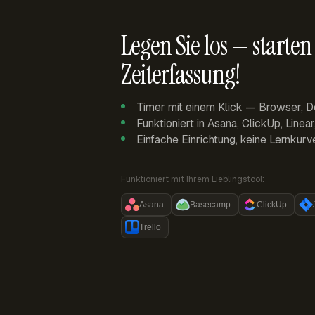
Legen Sie los — starten 
Zeiterfassung!
Timer mit einem Klick — Browser, D
Funktioniert in Asana, ClickUp, Linea
Einfache Einrichtung, keine Lernkurv
Funktioniert mit Ihrem Lieblingstool:
Asana
Basecamp
ClickUp
Trello