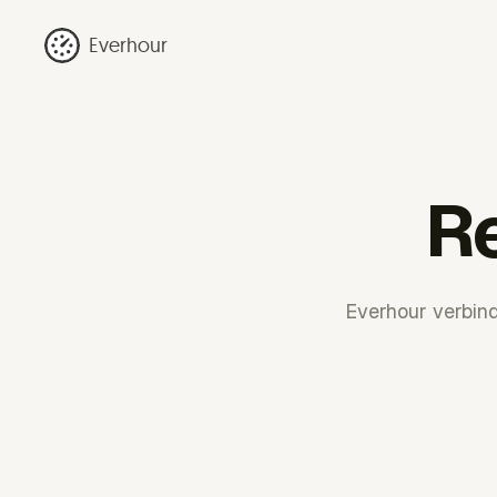
Everhour
Re
Everhour verbin