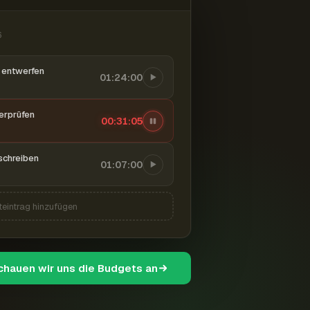
6
entwerfen
01:24:00
berprüfen
00:31:06
schreiben
01:07:00
teintrag hinzufügen
schauen wir uns die Budgets an