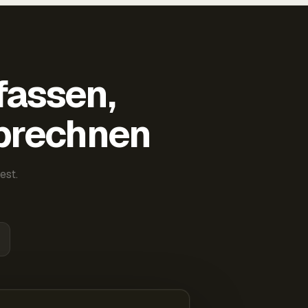
fassen,
abrechnen
est.