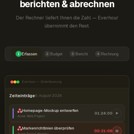
berichten & abrechnen
Der Rechner liefert Ihnen die Zahl — Everhour
übernimmt den Rest.
Erfassen
Budget
Bericht
Rechnung
1
2
3
4
Everhour — Zeiterfassung
Zeiteinträge
9. August 2026
Homepage-Mockup entwerfen
01:24:00
Acme Web Project
Markenrichtlinien überprüfen
00:31:07
Acme Brand Identity