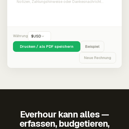
Währung
$
USD
Drucken / als PDF speichern
Beispiel
Neue Rechnung
Everhour kann alles —
erfassen, budgetieren,