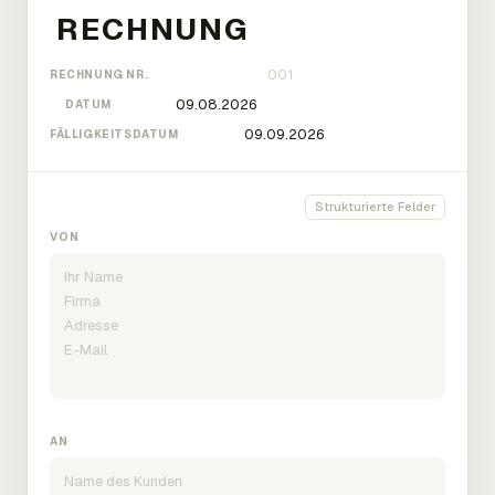
RECHNUNG NR.
DATUM
FÄLLIGKEITSDATUM
Strukturierte Felder
VON
AN