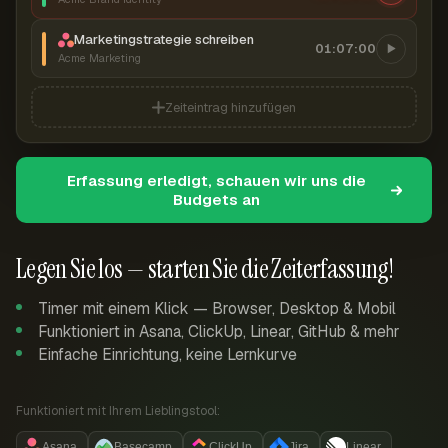
Marketingstrategie schreiben
01:07:00
Acme Marketing
Zeiteintrag hinzufügen
Erfassung erledigt, schauen wir uns die
Budgets an
Legen Sie los — starten Sie die Zeiterfassung!
Timer mit einem Klick — Browser, Desktop & Mobil
Funktioniert in Asana, ClickUp, Linear, GitHub & mehr
Einfache Einrichtung, keine Lernkurve
Funktioniert mit Ihrem Lieblingstool:
Asana
Basecamp
ClickUp
Jira
Linear