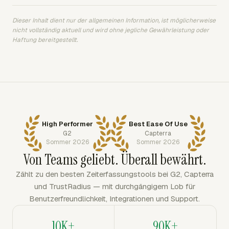
Dieser Inhalt dient nur der allgemeinen Information, ist möglicherweise
nicht vollständig aktuell und wird ohne jegliche Gewährleistung oder
Haftung bereitgestellt.
High Performer
Best Ease Of Use
G2
Capterra
Sommer 2026
Sommer 2026
Von Teams geliebt. Überall bewährt.
Zählt zu den besten Zeiterfassungstools bei G2, Capterra
und TrustRadius — mit durchgängigem Lob für
Benutzerfreundlichkeit, Integrationen und Support.
10K+
90K+