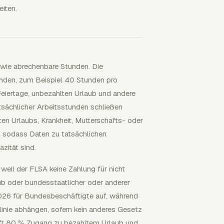
iten.
 wie abrechenbare Stunden. Die
nden, zum Beispiel 40 Stunden pro
eiertage, unbezahlten Urlaub und andere
tsächlicher Arbeitsstunden schließen
lten Urlaubs, Krankheit, Mutterschafts- oder
e, sodass Daten zu tatsächlichen
zität sind.
 weil der FLSA keine Zahlung für nicht
laub oder bundesstaatlicher oder anderer
2026 für Bundesbeschäftigte auf, während
tlinie abhängen, sofern kein anderes Gesetz
haft 80 % Zugang zu bezahltem Urlaub und