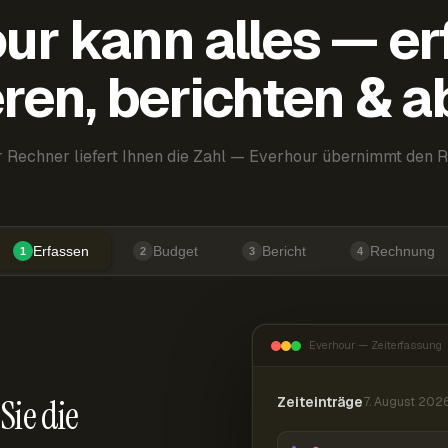
ur kann alles — er
ren, berichten & 
 Rechner liefert Ihnen die Zahl — Everhour übernimmt den R
Erfassen
Budget
Bericht
Rechnung
1
2
3
4
Everhour — Zeiterfassung
Sie die
Zeiteinträge
7. August 202