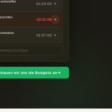
entwerfen
01:24:00
berprüfen
00:31:06
schreiben
01:07:00
teintrag hinzufügen
schauen wir uns die Budgets an