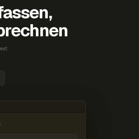
fassen,
abrechnen
est.
6