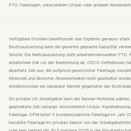
PTO, Feiertagen, unbezahltem Urlaub oder anderen Abwesenhe
Verfügbare Stunden beeinflussen das Ergebnis genauso stark
Bruttoauslastung kann die gesamte geplante Kapazität verwe
Woche. Die Nettoauslastung zieht unternehmensweiten PTO, F
arbeitsfreie Zeit vor der Berechnung ab. OECD-Definitionen ta
ebenfalls Zeit aus, die aufgrund gesetzlicher Feiertage, bezah
Elternzeit und ähnlicher Abwesenheiten nicht gearbeitet wurd
Arbeitsstunden ein separater Nenner gegenüber der Bruttokapa
Ein privater US-Arbeitgeber kann die Nenner-Richtlinie wählen,
gearbeitete Zeit verlangt, einschließlich Urlaub, Krankheitsur
Feiertage. OPM listet 11 bundesstaatliche Feiertage im Jahr 
bezahlte Feiertage im privaten Sektor von der Arbeitgeberrich
oder kein Vertrag gilt. BLS meldete 2025 in der Privatwirtsc