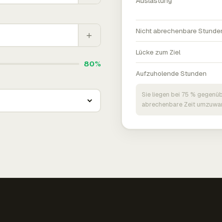
Auslastung
Nicht abrechenbare Stunde
+
Lücke zum Ziel
80%
Aufzuholende Stunden
Sie liegen bei 75 % gegenüb
abrechenbare Zeit umzuwan