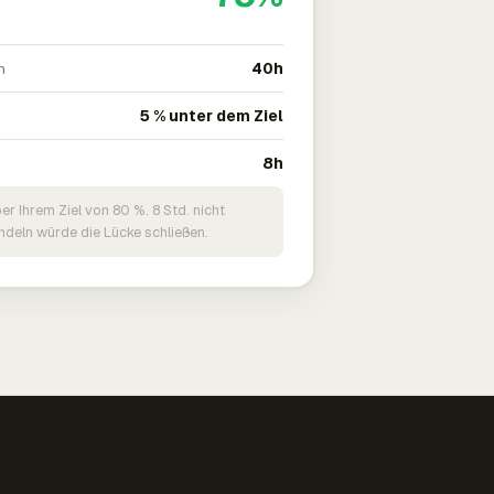
n
40h
5 % unter dem Ziel
8h
er Ihrem Ziel von 80 %. 8 Std. nicht
deln würde die Lücke schließen.