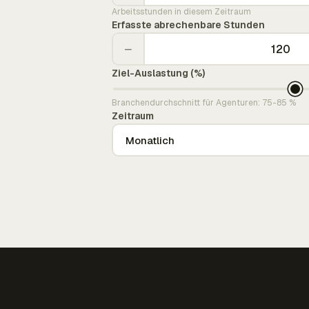
Arbeitsstunden in diesem Zeitraum
Erfasste abrechenbare Stunden
−
Ziel-Auslastung (%)
Branchendurchschnitt für Agenturen: 75-85 %
Zeitraum