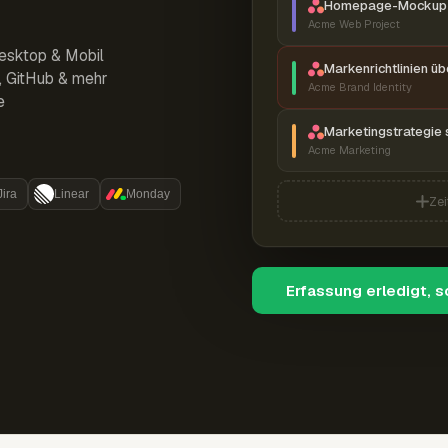
Homepage-Mockup 
Acme Web Project
esktop & Mobil
Markenrichtlinien ü
r, GitHub & mehr
Acme Brand Identity
e
Marketingstrategie 
Acme Marketing
Jira
Linear
Monday
Zei
Erfassung erledigt, 