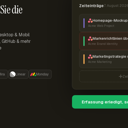
Sie die
Zeiteinträge
7. August 202
Homepage-Mockup 
Acme Web Project
esktop & Mobil
Markenrichtlinien ü
r, GitHub & mehr
Acme Brand Identity
e
Marketingstrategie 
Acme Marketing
Jira
Linear
Monday
Zei
Erfassung erledigt, 