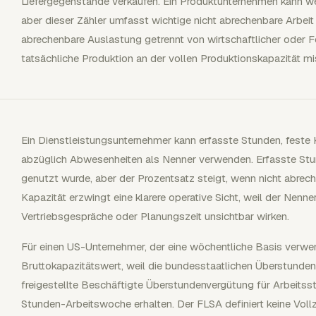
Liefergegenstände verkaufen. Ein Produktunternehmen kann we
aber dieser Zähler umfasst wichtige nicht abrechenbare Arbeit
abrechenbare Auslastung getrennt von wirtschaftlicher oder F
tatsächliche Produktion an der vollen Produktionskapazität mi
Ein Dienstleistungsunternehmer kann erfasste Stunden, feste
abzüglich Abwesenheiten als Nenner verwenden. Erfasste Stun
genutzt wurde, aber der Prozentsatz steigt, wenn nicht abreche
Kapazität erzwingt eine klarere operative Sicht, weil der Nenne
Vertriebsgespräche oder Planungszeit unsichtbar wirken.
Für einen US-Unternehmer, der eine wöchentliche Basis verwe
Bruttokapazitätswert, weil die bundesstaatlichen Überstunden
freigestellte Beschäftigte Überstundenvergütung für Arbeitss
Stunden-Arbeitswoche erhalten. Der FLSA definiert keine Voll