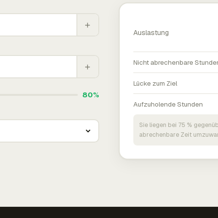
+
Auslastung
Nicht abrechenbare Stunde
+
Lücke zum Ziel
80%
Aufzuholende Stunden
Sie liegen bei 75 % gegenüb
abrechenbare Zeit umzuwan