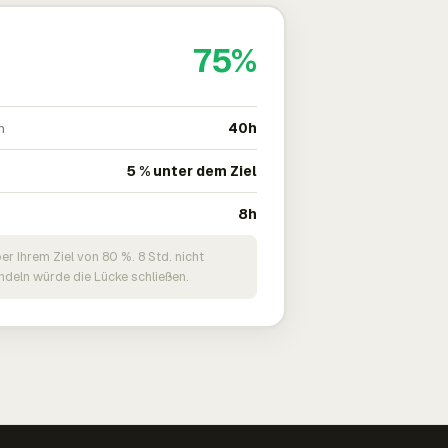
75%
n
40h
5 % unter dem Ziel
8h
er Ihrem Ziel von 80 %. 8 Std. nicht
deln würde die Lücke schließen.