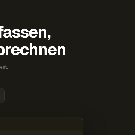
fassen,
abrechnen
est.