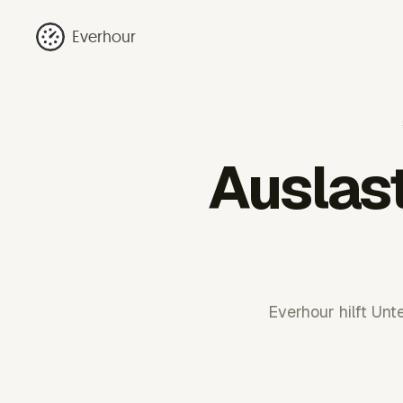
Everhour
Auslas
Everhour hilft Unt