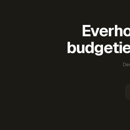
Everho
budgetie
Der