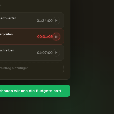
6
entwerfen
01:24:00
berprüfen
00:31:06
schreiben
01:07:00
teintrag hinzufügen
schauen wir uns die Budgets an