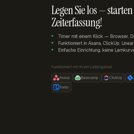
Legen Sie los — starten 
Zeiterfassung!
Timer mit einem Klick — Browser, D
Funktioniert in Asana, ClickUp, Linea
Einfache Einrichtung, keine Lernkurv
Funktioniert mit Ihrem Lieblingstool:
Asana
Basecamp
ClickUp
Trello