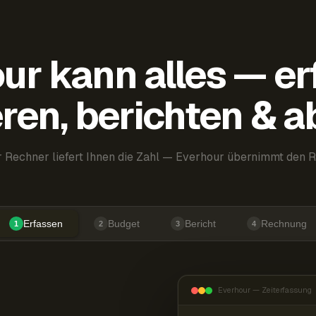
ur kann alles — er
ren, berichten & 
 Rechner liefert Ihnen die Zahl — Everhour übernimmt den R
Erfassen
Budget
Bericht
Rechnung
1
2
3
4
Everhour — Zeiterfassung