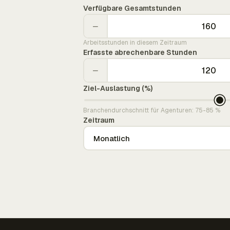
Verfügbare Gesamtstunden
−
Arbeitsstunden in diesem Zeitraum
Erfasste abrechenbare Stunden
−
Ziel-Auslastung (%)
Branchendurchschnitt für Agenturen: 75-85 %
Zeitraum