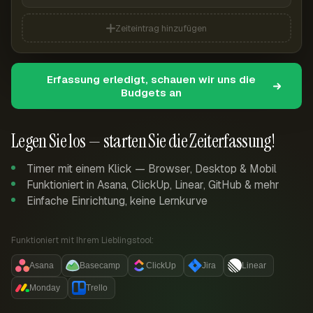
Zeiteintrag hinzufügen
Erfassung erledigt, schauen wir uns die
Budgets an
Legen Sie los — starten Sie die Zeiterfassung!
Timer mit einem Klick — Browser, Desktop & Mobil
Funktioniert in Asana, ClickUp, Linear, GitHub & mehr
Einfache Einrichtung, keine Lernkurve
Funktioniert mit Ihrem Lieblingstool:
Asana
Basecamp
ClickUp
Jira
Linear
Monday
Trello