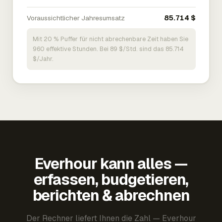
Voraussichtlicher Jahresumsatz
85.714 $
Mit 20 % Puffer für nicht abrechenbare Zeit haben Sie
960 effektive Stunden. Bei 89 $/Std. sind das 85.714
$/Jahr.
Everhour kann alles —
erfassen, budgetieren,
berichten & abrechnen
Der Rechner liefert Ihnen die Zahl — Everhour