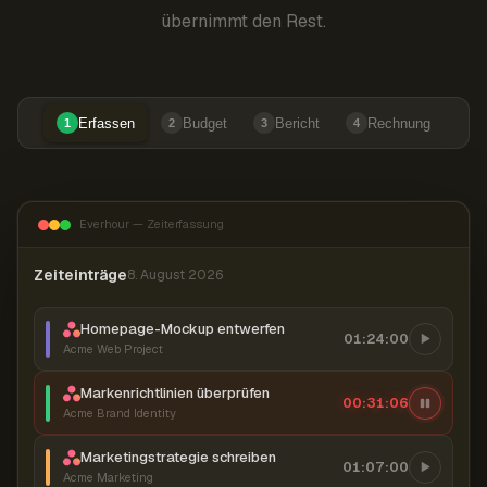
übernimmt den Rest.
Erfassen
Budget
Bericht
Rechnung
1
2
3
4
Everhour — Zeiterfassung
Zeiteinträge
8. August 2026
Homepage-Mockup entwerfen
01:24:00
Acme Web Project
Markenrichtlinien überprüfen
00:31:07
Acme Brand Identity
Marketingstrategie schreiben
01:07:00
Acme Marketing