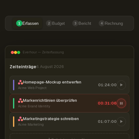
Erfassen
Budget
Bericht
Rechnung
1
2
3
4
Everhour — Zeiterfassung
Zeiteinträge
6. August 2026
Homepage-Mockup entwerfen
01:24:00
Acme Web Project
Markenrichtlinien überprüfen
00:31:07
Acme Brand Identity
Marketingstrategie schreiben
01:07:00
Acme Marketing