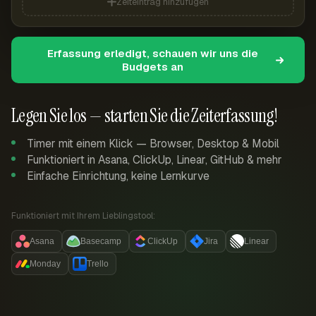
Zeiteintrag hinzufügen
Erfassung erledigt, schauen wir uns die
Budgets an
Legen Sie los — starten Sie die Zeiterfassung!
Timer mit einem Klick — Browser, Desktop & Mobil
Funktioniert in Asana, ClickUp, Linear, GitHub & mehr
Einfache Einrichtung, keine Lernkurve
Funktioniert mit Ihrem Lieblingstool:
Asana
Basecamp
ClickUp
Jira
Linear
Monday
Trello