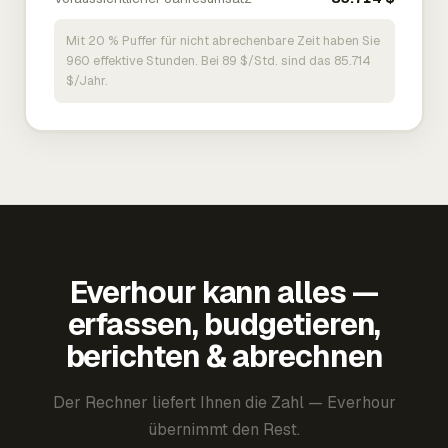
Mit 20 % Puffer für nicht abrechenbare Zeit haben Sie
960 effektive Stunden. Bei 89 $/Std. sind das 85.714
$/Jahr.
Everhour kann alles —
erfassen, budgetieren,
berichten & abrechnen
Der Rechner liefert Ihnen die Zahl — Everhour
übernimmt den Rest.