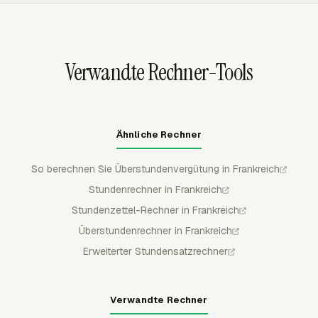
PDF-Dateien für Preisprüfungen exportieren.
Rechnungen können als Entwürfe nach QuickBooks
Online, Xero oder FreshBooks exportiert werden, wobei
Status, Nummer, Ausstellungsdatum und Betrag zurück
Verwandte Rechner-Tools
nach Everhour synchronisiert werden.
Ähnliche Rechner
So berechnen Sie Überstundenvergütung in Frankreich
Stundenrechner in Frankreich
Stundenzettel-Rechner in Frankreich
Überstundenrechner in Frankreich
Erweiterter Stundensatzrechner
Verwandte Rechner