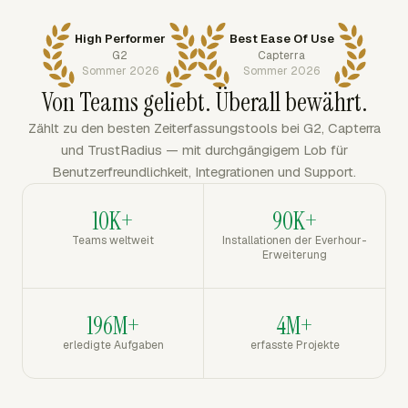
High Performer
Best Ease Of Use
G2
Capterra
Sommer 2026
Sommer 2026
Von Teams geliebt. Überall bewährt.
Zählt zu den besten Zeiterfassungstools bei G2, Capterra
und TrustRadius — mit durchgängigem Lob für
Benutzerfreundlichkeit, Integrationen und Support.
10K+
90K+
Teams weltweit
Installationen der Everhour-
Erweiterung
196M+
4M+
erledigte Aufgaben
erfasste Projekte