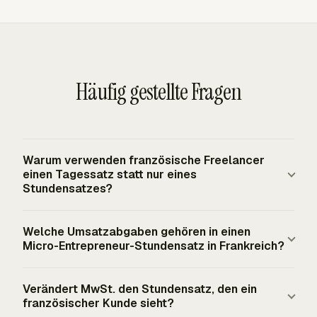
Häufig gestellte Fragen
Warum verwenden französische Freelancer
einen Tagessatz statt nur eines
Stundensatzes?
Französische Freelance-Benchmarks verwenden
Welche Umsatzabgaben gehören in einen
üblicherweise den taux journalier moyen oder TJM, weil
Micro-Entrepreneur-Stundensatz in Frankreich?
viele Beratungs- und Technikverträge Arbeit pro Tag
bepreisen. Ein Stundensatz bleibt für kurze Aufgaben,
Verwenden Sie den Satz für Ihre Tätigkeitskategorie. Für
Verändert MwSt. den Stundensatz, den ein
Retainer, Support-Arbeit und Projektrentabilität wichtig.
2026 zahlen Micro-Entrepreneurs 21,2 % für BIC-
französischer Kunde sieht?
Rechnen Sie den TJM um, indem Sie den Tagessatz
Dienstleistungen, 25,6 % für nicht reglementiertes BNC