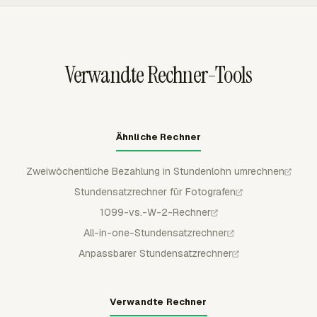
vergleichen kann. Mitglieder können standardmäßige
zusätzlicher Meilenleistung oder Verwaltungszeit nicht
abrechenbare Sätze und Kostensätze haben, einzelne
vollständig.
Projekte können diese Sätze überschreiben, und datierte
Satzänderungen bewahren ältere Berechnungen, wenn
Verwandte Rechner-Tools
sich Preise im Jahresverlauf ändern.
Ähnliche Rechner
Zweiwöchentliche Bezahlung in Stundenlohn umrechnen
Stundensatzrechner für Fotografen
1099-vs.-W-2-Rechner
All-in-one-Stundensatzrechner
Anpassbarer Stundensatzrechner
Verwandte Rechner