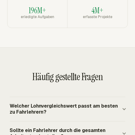
196M+
4M+
erledigte Aufgaben
erfasste Projekte
Häufig gestellte Fragen
Welcher Lohnvergleichswert passt am besten
zu Fahrlehrern?
O*NET führt Driving Instructor als gemeldete
Sollte ein Fahrlehrer durch die gesamten
Berufsbezeichnung unter SOC 25-3021.00, Self-