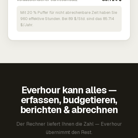
Mit 20 % Puffer für nicht abrechenbare Zeit haben Sie
960 effektive Stunden. Bei 89 $/Std. sind das 85.714
$/Jahr.
Everhour kann alles —
erfassen, budgetieren,
berichten & abrechnen
Der Rechner liefert Ihnen die Zahl — Everhour
übernimmt den Rest.