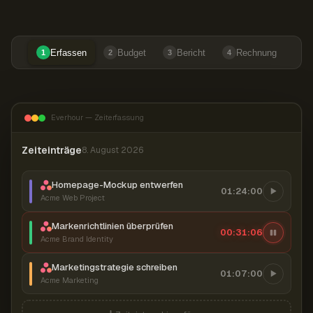
Erfassen
Budget
Bericht
Rechnung
1
2
3
4
Everhour — Zeiterfassung
Zeiteinträge
8. August 2026
Homepage-Mockup entwerfen
01:24:00
Acme Web Project
Markenrichtlinien überprüfen
00:31:07
Acme Brand Identity
Marketingstrategie schreiben
01:07:00
Acme Marketing