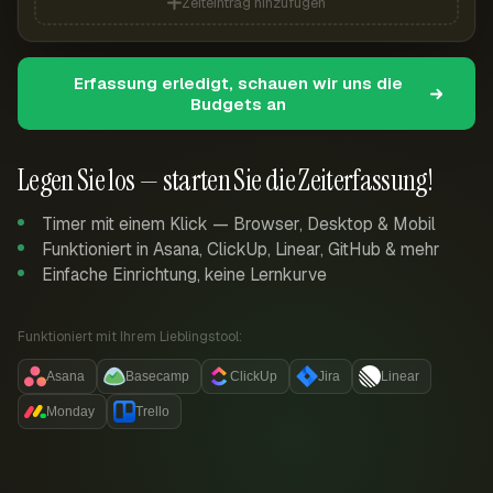
Zeiteintrag hinzufügen
Erfassung erledigt, schauen wir uns die
Budgets an
Legen Sie los — starten Sie die Zeiterfassung!
Timer mit einem Klick — Browser, Desktop & Mobil
Funktioniert in Asana, ClickUp, Linear, GitHub & mehr
Einfache Einrichtung, keine Lernkurve
Funktioniert mit Ihrem Lieblingstool:
Asana
Basecamp
ClickUp
Jira
Linear
Monday
Trello