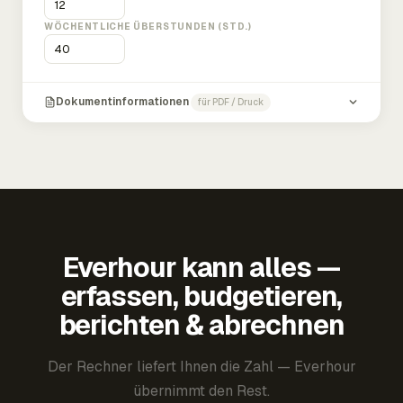
WÖCHENTLICHE ÜBERSTUNDEN (STD.)
Dokumentinformationen
für PDF / Druck
Everhour kann alles —
erfassen, budgetieren,
berichten & abrechnen
Der Rechner liefert Ihnen die Zahl — Everhour
übernimmt den Rest.