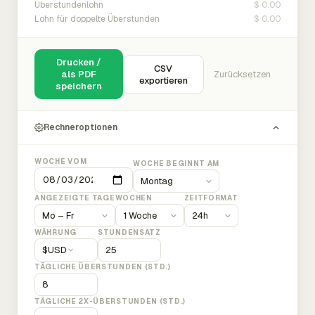
$ 0.00
Überstundenlohn
$ 0.00
Lohn für doppelte Überstunden
Drucken /
CSV
als PDF
Zurücksetzen
exportieren
speichern
Rechneroptionen
WOCHE VOM
WOCHE BEGINNT AM
ANGEZEIGTE TAGE
WOCHEN
ZEITFORMAT
WÄHRUNG
STUNDENSATZ
$
USD
TÄGLICHE ÜBERSTUNDEN (STD.)
TÄGLICHE 2X-ÜBERSTUNDEN (STD.)