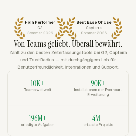
High Performer
Best Ease Of Use
G2
Capterra
Sommer 2026
Sommer 2026
Von Teams geliebt. Überall bewährt.
Zählt zu den besten Zeiterfassungstools bei G2, Capterra
und TrustRadius — mit durchgängigem Lob für
Benutzerfreundlichkeit, Integrationen und Support.
10K+
90K+
Teams weltweit
Installationen der Everhour-
Erweiterung
196M+
4M+
erledigte Aufgaben
erfasste Projekte