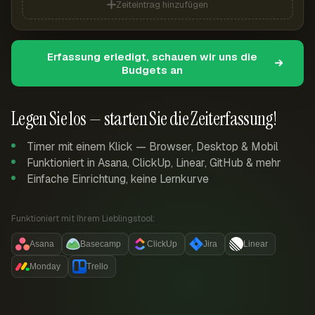
Zeiteintrag hinzufügen
Erfassung erledigt, schauen wir uns die
Budgets an
Legen Sie los — starten Sie die Zeiterfassung!
Timer mit einem Klick — Browser, Desktop & Mobil
Funktioniert in Asana, ClickUp, Linear, GitHub & mehr
Einfache Einrichtung, keine Lernkurve
Funktioniert mit Ihrem Lieblingstool:
Asana
Basecamp
ClickUp
Jira
Linear
Monday
Trello