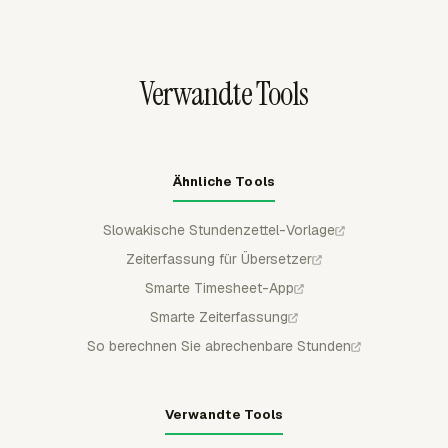
gemittelt werden, sofern nicht ein anderes Gesetz, eine
arbeiten, sodass tägliche Aufzeichnungen mit dem
Richtlinie oder eine Vereinbarung mehr vorsieht.
Arbeitselement verknüpft bleiben.
Verwandte Tools
Ähnliche Tools
Slowakische Stundenzettel-Vorlage
Zeiterfassung für Übersetzer
Smarte Timesheet-App
Smarte Zeiterfassung
So berechnen Sie abrechenbare Stunden
Verwandte Tools