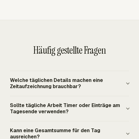
Häufig gestellte Fragen
Welche täglichen Details machen eine
Zeitaufzeichnung brauchbar?
Eine brauchbare tägliche Aufzeichnung enthält den
Sollte tägliche Arbeit Timer oder Einträge am
Arbeitnehmer, das Datum, die tatsächlich geleisteten
Tagesende verwenden?
Stunden, das Projekt oder die Aufgabe, Start- und
Stoppzeiten oder ein anderes genaues Zeitmaß, den
Timer funktionieren gut beim Aufgabenwechsel, weil sie
Kann eine Gesamtsumme für den Tag
Abrechnungsstatus und kurze Notizen zu Ausnahmen.
die Dauer erfassen, während die Arbeit geschieht.
ausreichen?