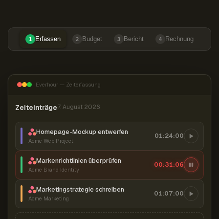
Erfassen
Budget
Bericht
Rechnung
1
2
3
4
Everhour — Zeiterfassung
Zeiteinträge
7. August 2026
Homepage-Mockup entwerfen
01:24:00
Acme Web Project
Markenrichtlinien überprüfen
00:31:07
Acme Brand Identity
Marketingstrategie schreiben
01:07:00
Acme Marketing