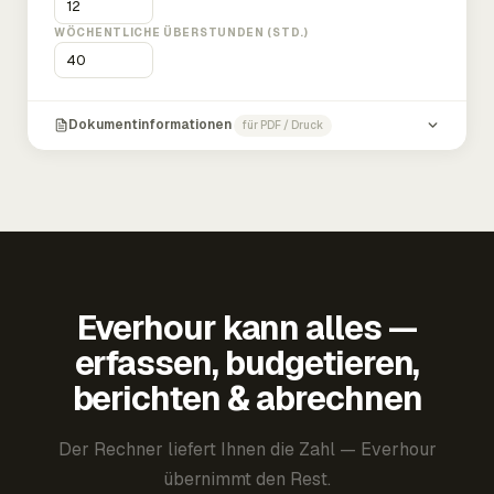
WÖCHENTLICHE ÜBERSTUNDEN (STD.)
Dokumentinformationen
für PDF / Druck
Everhour kann alles —
erfassen, budgetieren,
berichten & abrechnen
Der Rechner liefert Ihnen die Zahl — Everhour
übernimmt den Rest.