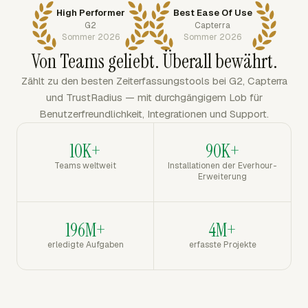
High Performer
Best Ease Of Use
G2
Capterra
Sommer 2026
Sommer 2026
Von Teams geliebt. Überall bewährt.
Zählt zu den besten Zeiterfassungstools bei G2, Capterra
und TrustRadius — mit durchgängigem Lob für
Benutzerfreundlichkeit, Integrationen und Support.
10K+
90K+
Teams weltweit
Installationen der Everhour-
Erweiterung
196M+
4M+
erledigte Aufgaben
erfasste Projekte