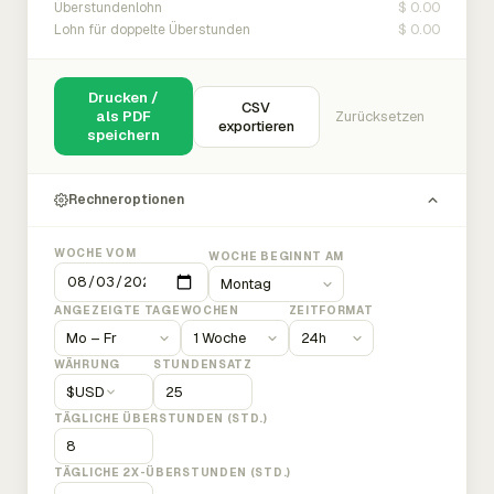
$ 0.00
Überstundenlohn
$ 0.00
Lohn für doppelte Überstunden
Drucken /
CSV
als PDF
Zurücksetzen
exportieren
speichern
Rechneroptionen
WOCHE VOM
WOCHE BEGINNT AM
ANGEZEIGTE TAGE
WOCHEN
ZEITFORMAT
WÄHRUNG
STUNDENSATZ
$
USD
TÄGLICHE ÜBERSTUNDEN (STD.)
TÄGLICHE 2X-ÜBERSTUNDEN (STD.)