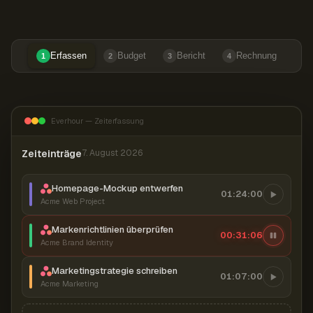
Erfassen
Budget
Bericht
Rechnung
1
2
3
4
Everhour — Zeiterfassung
Zeiteinträge
7. August 2026
Homepage-Mockup entwerfen
01:24:00
Acme Web Project
Markenrichtlinien überprüfen
00:31:07
Acme Brand Identity
Marketingstrategie schreiben
01:07:00
Acme Marketing