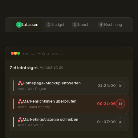
Erfassen
Budget
Bericht
Rechnung
1
2
3
4
Everhour — Zeiterfassung
Zeiteinträge
6. August 2026
Homepage-Mockup entwerfen
01:24:00
Acme Web Project
Markenrichtlinien überprüfen
00:31:07
Acme Brand Identity
Marketingstrategie schreiben
01:07:00
Acme Marketing