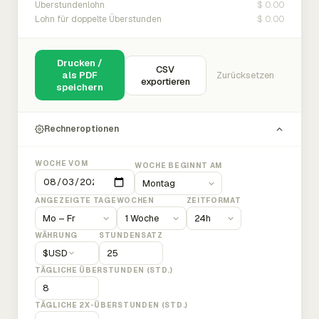
$ 0.00
Überstundenlohn
$ 0.00
Lohn für doppelte Überstunden
Drucken /
CSV
als PDF
Zurücksetzen
exportieren
speichern
Rechneroptionen
WOCHE VOM
WOCHE BEGINNT AM
ANGEZEIGTE TAGE
WOCHEN
ZEITFORMAT
WÄHRUNG
STUNDENSATZ
$
USD
TÄGLICHE ÜBERSTUNDEN (STD.)
TÄGLICHE 2X-ÜBERSTUNDEN (STD.)