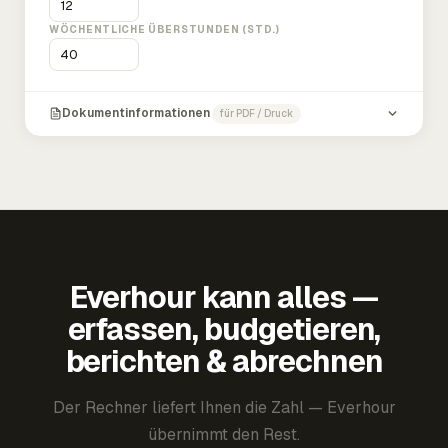
WÖCHENTLICHE ÜBERSTUNDEN (STD.)
Dokumentinformationen
für PDF / Druck
Everhour kann alles —
erfassen, budgetieren,
berichten & abrechnen
Der Rechner liefert Ihnen die Zahl — Everhour
übernimmt den Rest.