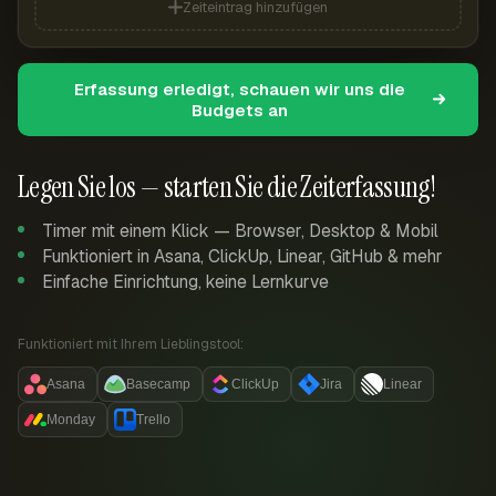
Zeiteintrag hinzufügen
Erfassung erledigt, schauen wir uns die
Budgets an
Legen Sie los — starten Sie die Zeiterfassung!
Timer mit einem Klick — Browser, Desktop & Mobil
Funktioniert in Asana, ClickUp, Linear, GitHub & mehr
Einfache Einrichtung, keine Lernkurve
Funktioniert mit Ihrem Lieblingstool:
Asana
Basecamp
ClickUp
Jira
Linear
Monday
Trello