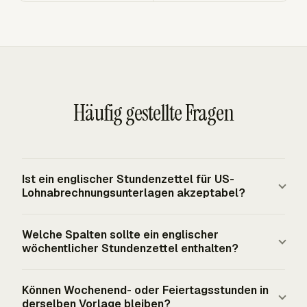
Häufig gestellte Fragen
Ist ein englischer Stundenzettel für US-
Lohnabrechnungsunterlagen akzeptabel?
Ein englischer Stundenzettel kann US-
Welche Spalten sollte ein englischer
Lohnabrechnungsunterlagen unterstützen, wenn er
wöchentlicher Stundenzettel enthalten?
vollständig und genau ist. Der FLSA verlangt von
erfassten Arbeitgebern, genaue Aufzeichnungen für nicht
Ein wöchentlicher Stundenzettel sollte Name des
Können Wochenend- oder Feiertagsstunden in
freigestellte Arbeitnehmer zu führen, schreibt aber keine
Mitarbeiters, Arbeitswochendaten, Projekt oder Kunde,
derselben Vorlage bleiben?