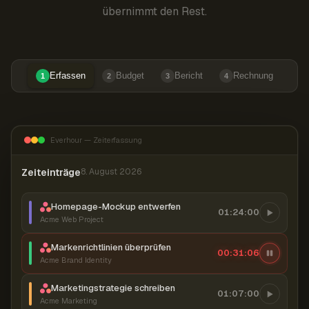
übernimmt den Rest.
Erfassen
Budget
Bericht
Rechnung
1
2
3
4
Everhour — Zeiterfassung
Zeiteinträge
8. August 2026
Homepage-Mockup entwerfen
01:24:00
Acme Web Project
Markenrichtlinien überprüfen
00:31:07
Acme Brand Identity
Marketingstrategie schreiben
01:07:00
Acme Marketing