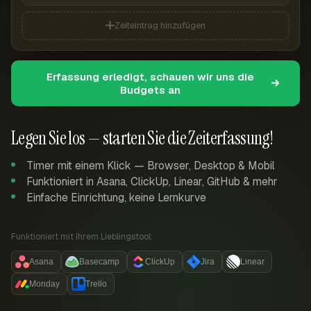
Zeiteintrag hinzufügen
Erfassung erledigt, schauen wir uns die
Budgets an
Legen Sie los — starten Sie die Zeiterfassung!
Timer mit einem Klick — Browser, Desktop & Mobil
Funktioniert in Asana, ClickUp, Linear, GitHub & mehr
Einfache Einrichtung, keine Lernkurve
Funktioniert mit Ihrem Lieblingstool:
Asana
Basecamp
ClickUp
Jira
Linear
Monday
Trello