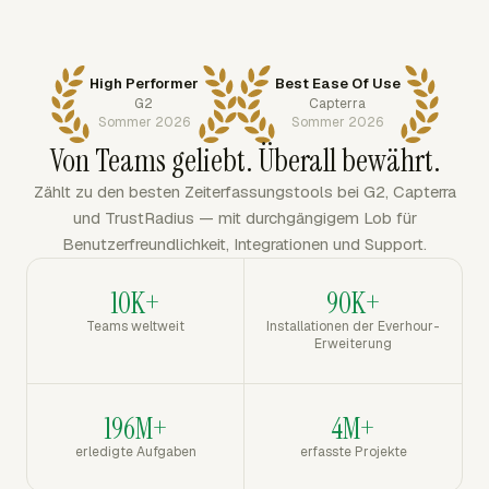
High Performer
Best Ease Of Use
G2
Capterra
Sommer 2026
Sommer 2026
Von Teams geliebt. Überall bewährt.
Zählt zu den besten Zeiterfassungstools bei G2, Capterra
und TrustRadius — mit durchgängigem Lob für
Benutzerfreundlichkeit, Integrationen und Support.
10K+
90K+
Teams weltweit
Installationen der Everhour-
Erweiterung
196M+
4M+
erledigte Aufgaben
erfasste Projekte