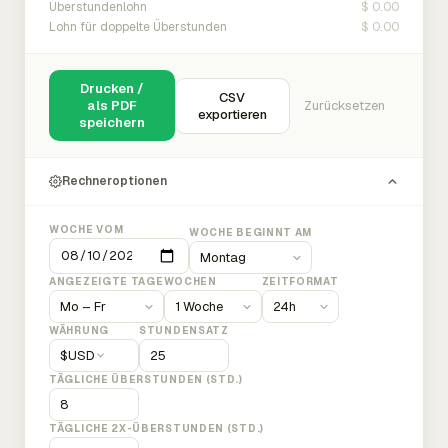
$ 0.00
Überstundenlohn
$ 0.00
Lohn für doppelte Überstunden
Drucken /
CSV
als PDF
Zurücksetzen
exportieren
speichern
Rechneroptionen
WOCHE VOM
WOCHE BEGINNT AM
ANGEZEIGTE TAGE
WOCHEN
ZEITFORMAT
WÄHRUNG
STUNDENSATZ
$
USD
TÄGLICHE ÜBERSTUNDEN (STD.)
TÄGLICHE 2X-ÜBERSTUNDEN (STD.)