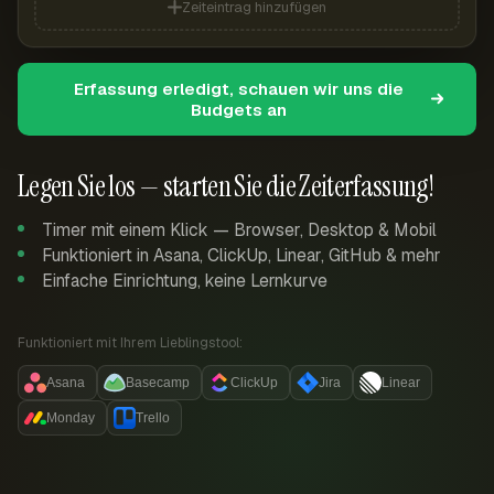
Zeiteintrag hinzufügen
Erfassung erledigt, schauen wir uns die
Budgets an
Legen Sie los — starten Sie die Zeiterfassung!
Timer mit einem Klick — Browser, Desktop & Mobil
Funktioniert in Asana, ClickUp, Linear, GitHub & mehr
Einfache Einrichtung, keine Lernkurve
Funktioniert mit Ihrem Lieblingstool:
Asana
Basecamp
ClickUp
Jira
Linear
Monday
Trello