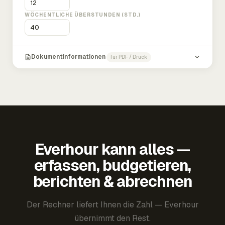
WÖCHENTLICHE ÜBERSTUNDEN (STD.)
Dokumentinformationen
für PDF / Druck
Everhour kann alles —
erfassen, budgetieren,
berichten & abrechnen
Der Rechner liefert Ihnen die Zahl — Everhour
übernimmt den Rest.