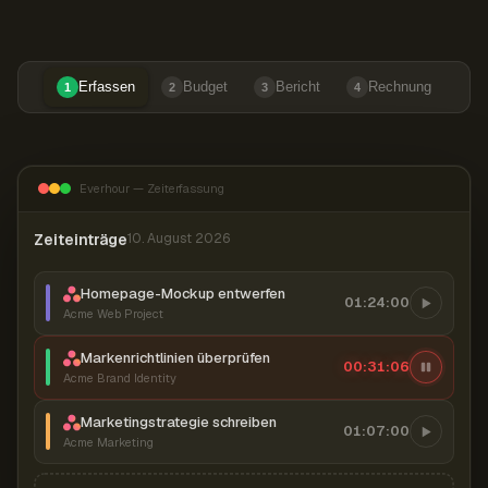
Erfassen
Budget
Bericht
Rechnung
1
2
3
4
Everhour — Zeiterfassung
Zeiteinträge
10. August 2026
Homepage-Mockup entwerfen
01:24:00
Acme Web Project
Markenrichtlinien überprüfen
00:31:07
Acme Brand Identity
Marketingstrategie schreiben
01:07:00
Acme Marketing