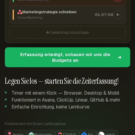
Marketingstrategie schreiben
01:07:00
Acme Marketing
Zeiteintrag hinzufügen
Erfassung erledigt, schauen wir uns die
Budgets an
Legen Sie los — starten Sie die Zeiterfassung!
Timer mit einem Klick — Browser, Desktop & Mobil
Funktioniert in Asana, ClickUp, Linear, GitHub & mehr
Einfache Einrichtung, keine Lernkurve
Funktioniert mit Ihrem Lieblingstool:
Asana
Basecamp
ClickUp
Jira
Linear