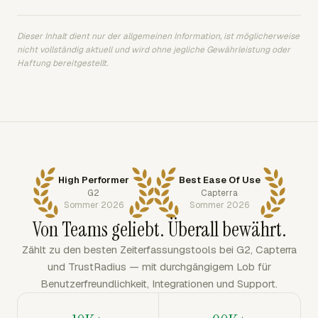
Dieser Inhalt dient nur der allgemeinen Information, ist möglicherweise
nicht vollständig aktuell und wird ohne jegliche Gewährleistung oder
Haftung bereitgestellt.
High Performer
Best Ease Of Use
G2
Capterra
Sommer 2026
Sommer 2026
Von Teams geliebt. Überall bewährt.
Zählt zu den besten Zeiterfassungstools bei G2, Capterra
und TrustRadius — mit durchgängigem Lob für
Benutzerfreundlichkeit, Integrationen und Support.