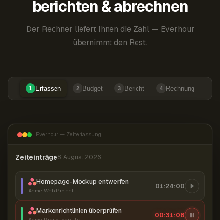
berichten & abrechnen
Der Rechner liefert Ihnen die Zahl — Everhour
übernimmt den Rest.
Erfassen
Budget
Bericht
Rechnung
1
2
3
4
Everhour — Zeiterfassung
Zeiteinträge
8. August 2026
Homepage-Mockup entwerfen
01:24:00
Acme Web Project
Markenrichtlinien überprüfen
00:31:07
Acme Brand Identity