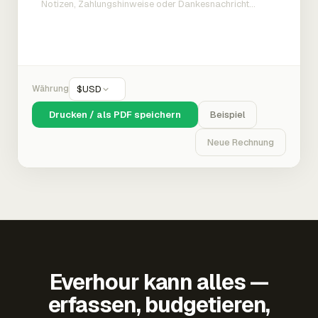
Währung
$
USD
Drucken / als PDF speichern
Beispiel
Neue Rechnung
Everhour kann alles —
erfassen, budgetieren,