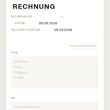
RECHNUNG NR.
DATUM
FÄLLIGKEITSDATUM
Strukturierte Felder
VON
AN