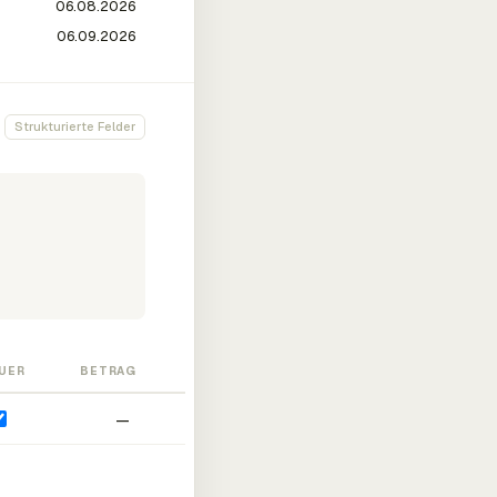
Strukturierte Felder
UER
BETRAG
—