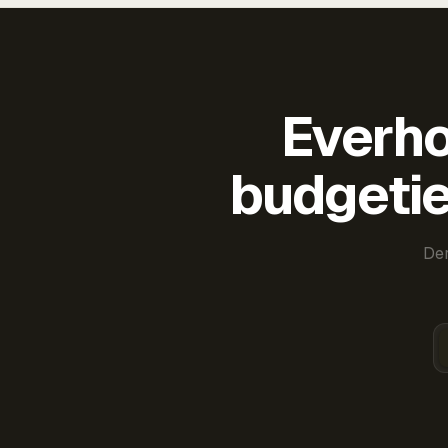
Everho
budgetie
Der