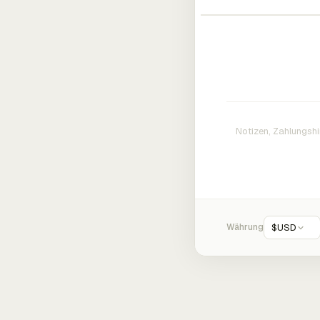
Währung
$
USD