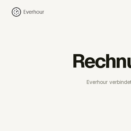
Everhour
Rechnu
Everhour verbinde