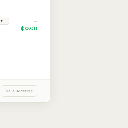
—
—
$ 0.00
Neue Rechnung