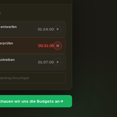
6
entwerfen
01:24:00
berprüfen
00:31:06
schreiben
01:07:00
teintrag hinzufügen
schauen wir uns die Budgets an