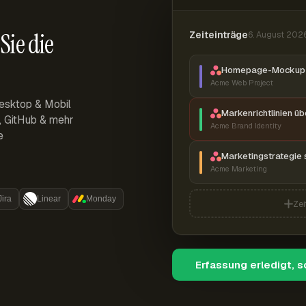
Sie die
Zeiteinträge
6. August 202
Homepage-Mockup 
Acme Web Project
esktop & Mobil
Markenrichtlinien ü
r, GitHub & mehr
Acme Brand Identity
e
Marketingstrategie 
Acme Marketing
Jira
Linear
Monday
Zei
Erfassung erledigt, 