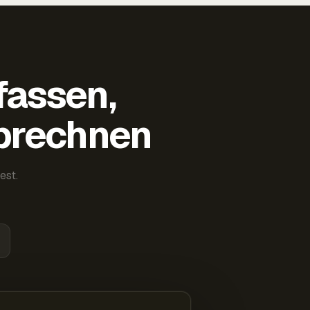
fassen,
abrechnen
est.