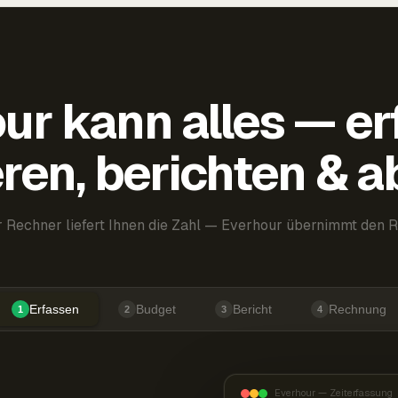
ur kann alles — er
ren, berichten & 
 Rechner liefert Ihnen die Zahl — Everhour übernimmt den R
Erfassen
Budget
Bericht
Rechnung
1
2
3
4
Everhour — Zeiterfassung