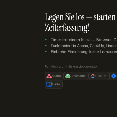
Legen Sie los — starten 
Zeiterfassung!
Timer mit einem Klick — Browser, D
Funktioniert in Asana, ClickUp, Linea
Einfache Einrichtung, keine Lernkurv
Funktioniert mit Ihrem Lieblingstool:
Asana
Basecamp
ClickUp
Trello