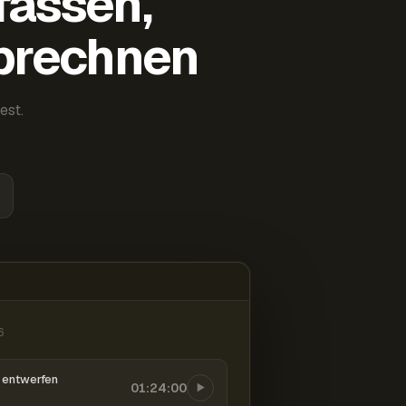
fassen,
abrechnen
est.
6
entwerfen
01:24:00