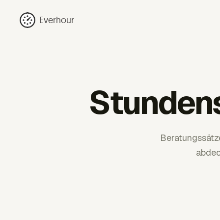
Everhour
Stundens
Beratungssätze
abdec