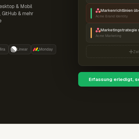
esktop & Mobil
Markenrichtlinien ü
r, GitHub & mehr
Acme Brand Identity
e
Marketingstrategie 
Acme Marketing
Jira
Linear
Monday
Zei
Erfassung erledigt, 