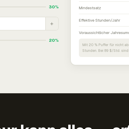
30%
Mindestsatz
Effektive Stunden/Jahr
+
Voraussichtlicher Jahresum
20%
Mit 20 % Puffer für nicht a
Stunden. Bei 89 $/Std. sind