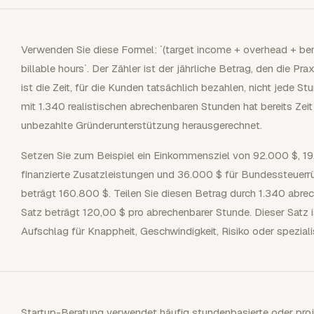
Verwenden Sie diese Formel: `(target income + overhead + benef
billable hours`. Der Zähler ist der jährliche Betrag, den die P
ist die Zeit, für die Kunden tatsächlich bezahlen, nicht jede Stu
mit 1.340 realistischen abrechenbaren Stunden hat bereits Zeit
unbezahlte Gründerunterstützung herausgerechnet.
Setzen Sie zum Beispiel ein Einkommensziel von 92.000 $, 19
finanzierte Zusatzleistungen und 36.000 $ für Bundessteuerrü
beträgt 160.800 $. Teilen Sie diesen Betrag durch 1.340 abrec
Satz beträgt 120,00 $ pro abrechenbarer Stunde. Dieser Satz i
Aufschlag für Knappheit, Geschwindigkeit, Risiko oder speziali
Startup-Beratung verwendet häufig stundenbasierte oder proje