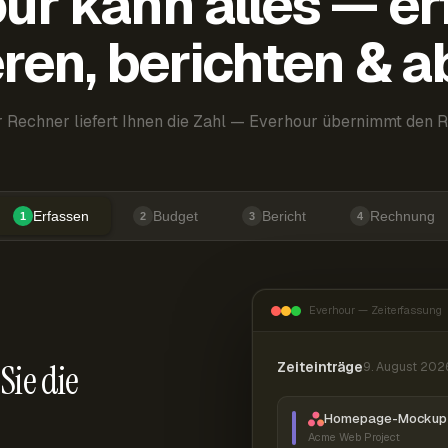
ur kann alles — er
ren, berichten & 
 Rechner liefert Ihnen die Zahl — Everhour übernimmt den R
Erfassen
Budget
Bericht
Rechnung
1
2
3
4
Everhour — Zeiterfassung
Sie die
Zeiteinträge
9. August 202
Homepage-Mockup 
Acme Web Project