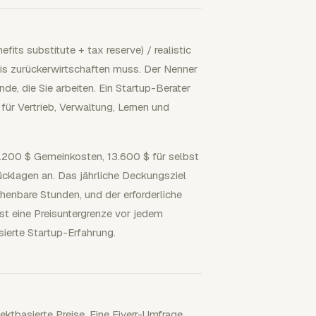
its substitute + tax reserve) / realistic
raxis zurückerwirtschaften muss. Der Nenner
nde, die Sie arbeiten. Ein Startup-Berater
 für Vertrieb, Verwaltung, Lernen und
.200 $ Gemeinkosten, 13.600 $ für selbst
cklagen an. Das jährliche Deckungsziel
henbare Stunden, und der erforderliche
st eine Preisuntergrenze vor jedem
sierte Startup-Erfahrung.
ktbasierte Preise. Eine Fiverr-Umfrage