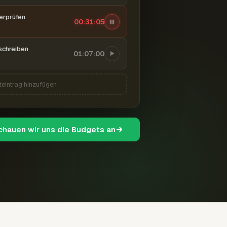
berprüfen
00:31:06
schreiben
01:07:00
teintrag hinzufügen
schauen wir uns die Budgets an