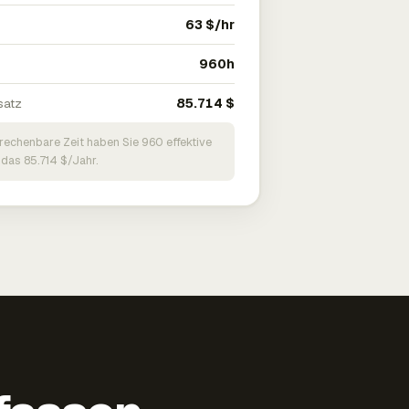
63 $/hr
960h
satz
85.714 $
brechenbare Zeit haben Sie 960 effektive
 das 85.714 $/Jahr.