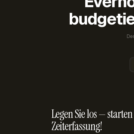
Everho
budgetie
Der
Legen Sie los — starten 
Zeiterfassung!